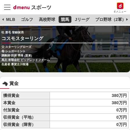
dメニュー
球
MLB
ゴルフ
高校野球
競馬
Jリーグ
プロ野球（2軍）
牡 栗毛 登録抹消
コスモスターリング
父:スターリングローズ
母:シュガーミント
調教師:田所 秀孝 (栗東)
馬主:有限会社 ビッグレッドファーム
生産者:厚賀古川牧場
賞金
獲得賞金
380万円
本賞金
380万円
付加賞金
0万円
収得賞金（平地）
0万円
収得賞金（障害）
0万円