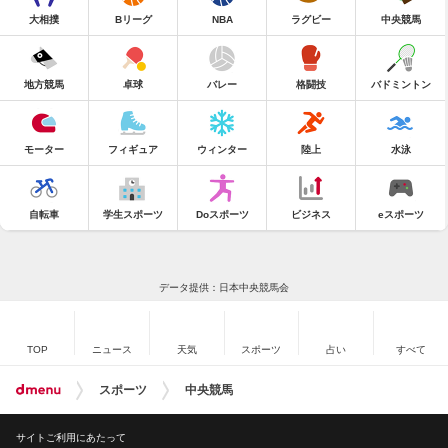
大相撲
Bリーグ
NBA
ラグビー
中央競馬
地方競馬
卓球
バレー
格闘技
バドミントン
モーター
フィギュア
ウィンター
陸上
水泳
自転車
学生スポーツ
Doスポーツ
ビジネス
eスポーツ
データ提供：日本中央競馬会
TOP
ニュース
天気
スポーツ
占い
すべて
スポーツ
中央競馬
サイトご利用にあたって