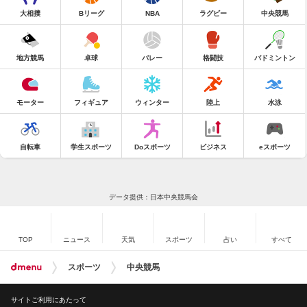
大相撲
Bリーグ
NBA
ラグビー
中央競馬
地方競馬
卓球
バレー
格闘技
バドミントン
モーター
フィギュア
ウィンター
陸上
水泳
自転車
学生スポーツ
Doスポーツ
ビジネス
eスポーツ
データ提供：日本中央競馬会
TOP
ニュース
天気
スポーツ
占い
すべて
スポーツ
中央競馬
サイトご利用にあたって