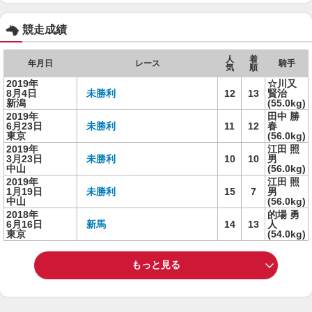
競走成績
人
着
年月日
レース
騎手
気
順
2019年
☆川又
8月4日
未勝利
12
13
賢治
新潟
(55.0kg)
2019年
田中 勝
6月23日
未勝利
11
12
春
東京
(56.0kg)
2019年
江田 照
3月23日
未勝利
10
10
男
中山
(56.0kg)
2019年
江田 照
1月19日
未勝利
15
7
男
中山
(56.0kg)
2018年
的場 勇
6月16日
新馬
14
13
人
東京
(54.0kg)
もっと見る