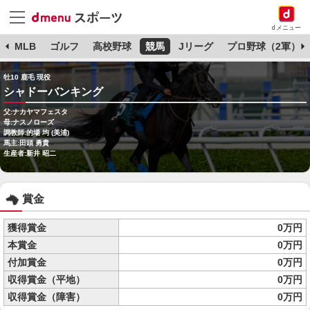
dメニュー
球
MLB
ゴルフ
高校野球
競馬
Jリーグ
プロ野球（2軍）
牡10 鹿毛 現役
シャドーバンキング
父:ナカヤマフェスタ
母:ナスノローズ
調教師:的場 均 (美浦)
馬主:田頭 勇貴
生産者:新井 昭二
賞金
獲得賞金
0万円
本賞金
0万円
付加賞金
0万円
収得賞金（平地）
0万円
収得賞金（障害）
0万円