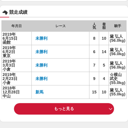
競走成績
人
着
年月日
レース
騎手
気
順
2019年
黛 弘人
6月15日
未勝利
8
10
(56.0kg)
函館
2019年
黛 弘人
6月2日
未勝利
6
14
(56.0kg)
東京
2019年
黛 弘人
3月3日
未勝利
7
5
(56.0kg)
小倉
2019年
☆横山
2月23日
未勝利
9
4
武史
小倉
(55.0kg)
2018年
黛 弘人
12月28日
新馬
15
10
(55.0kg)
中山
もっと見る