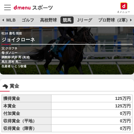
dメニュー
球
MLB
ゴルフ
高校野球
競馬
Jリーグ
プロ野球（2軍）
牡10 鹿毛 現役
ジョイクローネ
父:クロフネ
母:ダノニー
調教師:武井 亮 (美浦)
馬主:西村 亮二
生産者:いとう牧場
賞金
獲得賞金
125万円
本賞金
125万円
付加賞金
0万円
収得賞金（平地）
0万円
収得賞金（障害）
0万円