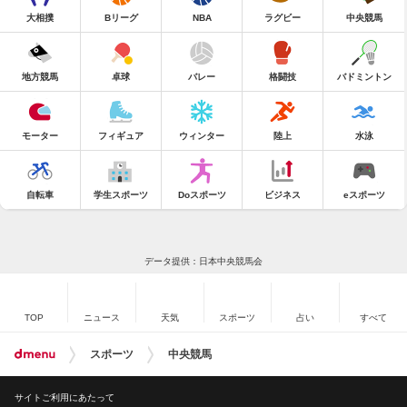
大相撲
Bリーグ
NBA
ラグビー
中央競馬
地方競馬
卓球
バレー
格闘技
バドミントン
モーター
フィギュア
ウィンター
陸上
水泳
自転車
学生スポーツ
Doスポーツ
ビジネス
eスポーツ
データ提供：日本中央競馬会
TOP
ニュース
天気
スポーツ
占い
すべて
スポーツ
中央競馬
サイトご利用にあたって