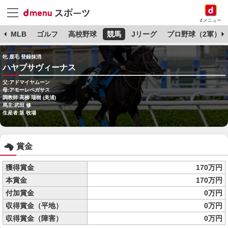
dメニュー
球
MLB
ゴルフ
高校野球
競馬
Jリーグ
プロ野球（2軍）
牝 鹿毛 登録抹消
ハヤブサヴィーナス
父:アドマイヤムーン
母:アモーレペガサス
調教師:高柳 瑞樹 (美浦)
馬主:武田 修
生産者:坂 牧場
賞金
獲得賞金
170万円
本賞金
170万円
付加賞金
0万円
収得賞金（平地）
0万円
収得賞金（障害）
0万円