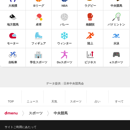
大相撲
Bリーグ
NBA
ラグビー
中央競馬
地方競馬
卓球
バレー
格闘技
バドミントン
モーター
フィギュア
ウィンター
陸上
水泳
自転車
学生スポーツ
Doスポーツ
ビジネス
eスポーツ
データ提供：日本中央競馬会
TOP
ニュース
天気
スポーツ
占い
すべて
スポーツ
中央競馬
サイトご利用にあたって