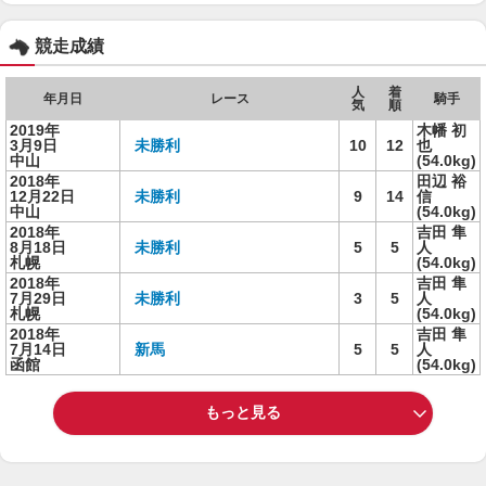
競走成績
人
着
年月日
レース
騎手
気
順
2019年
木幡 初
3月9日
未勝利
10
12
也
中山
(54.0kg)
2018年
田辺 裕
12月22日
未勝利
9
14
信
中山
(54.0kg)
2018年
吉田 隼
8月18日
未勝利
5
5
人
札幌
(54.0kg)
2018年
吉田 隼
7月29日
未勝利
3
5
人
札幌
(54.0kg)
2018年
吉田 隼
7月14日
新馬
5
5
人
函館
(54.0kg)
もっと見る