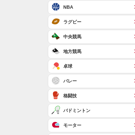
NBA
ラグビー
中央競馬
地方競馬
卓球
バレー
格闘技
バドミントン
モーター