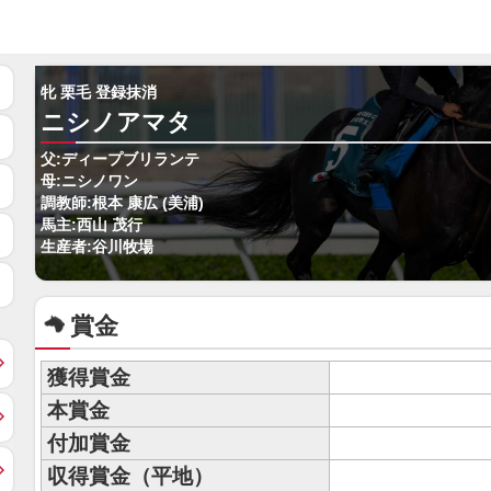
牝 栗毛 登録抹消
ニシノアマタ
父:ディープブリランテ
母:ニシノワン
調教師:根本 康広 (美浦)
馬主:西山 茂行
生産者:谷川牧場
賞金
獲得賞金
本賞金
付加賞金
収得賞金（平地）