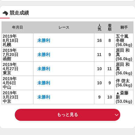
競走成績
人
着
年月日
レース
騎手
気
順
2019年
五十嵐
8月18日
未勝利
16
8
冬樹
札幌
(56.0kg)
2019年
原田 和
7月20日
未勝利
11
9
真
函館
(56.0kg)
2019年
原田 和
4月27日
未勝利
10
11
真
東京
(56.0kg)
2019年
伴 啓太
4月6日
未勝利
10
9
(56.0kg)
中山
2019年
▲斎藤
3月23日
未勝利
9
10
新
中京
(53.0kg)
もっと見る