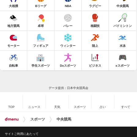
大相撲
Bリーグ
NBA
ラグビー
中央競馬
地方競馬
卓球
バレー
格闘技
バドミントン
モーター
フィギュア
ウィンター
陸上
水泳
自転車
学生スポーツ
Doスポーツ
ビジネス
eスポーツ
データ提供：日本中央競馬会
TOP
ニュース
天気
スポーツ
占い
すべて
スポーツ
中央競馬
サイトご利用にあたって