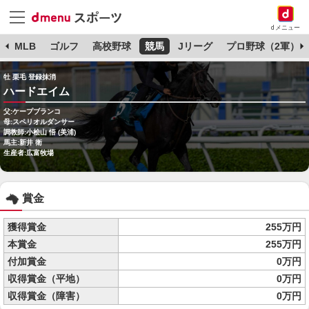
dメニュー
球
MLB
ゴルフ
高校野球
競馬
Jリーグ
プロ野球（2軍）
牡 栗毛 登録抹消
ハードエイム
父:ケープブランコ
母:スペリオルダンサー
調教師:小桧山 悟 (美浦)
馬主:新井 衛
生産者:広富牧場
賞金
獲得賞金
255万円
本賞金
255万円
付加賞金
0万円
収得賞金（平地）
0万円
収得賞金（障害）
0万円