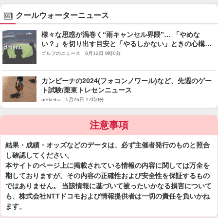
クールウォーターニュース
様々な思惑が渦巻く“雨キャンセル界隈”… 「やめな
い？」を切り出す目安と「やるしかない」ときの心構え
／木村和久『ゴルフ＝レジャー宣言』
ゴルフのニュース 6月12日 9時0分
カンビーナの2024(フォコンノワール)など、先週のゲー
ト試験/栗東トレセンニュース
netkeiba 5月26日 17時0分
注意事項
結果・成績・オッズなどのデータは、必ず主催者発行のものと照合
し確認してください。
本サイトのページ上に掲載されている情報の内容に関しては万全を
期しておりますが、その内容の正確性および安全性を保証するもの
ではありません。 当該情報に基づいて被ったいかなる損害について
も、株式会社NTTドコモおよび情報提供者は一切の責任を負いかね
ます。