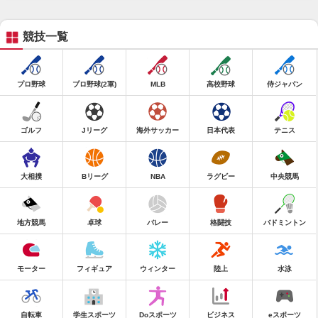
競技一覧
プロ野球
プロ野球(2軍)
MLB
高校野球
侍ジャパン
ゴルフ
Jリーグ
海外サッカー
日本代表
テニス
大相撲
Bリーグ
NBA
ラグビー
中央競馬
地方競馬
卓球
バレー
格闘技
バドミントン
モーター
フィギュア
ウィンター
陸上
水泳
自転車
学生スポーツ
Doスポーツ
ビジネス
eスポーツ