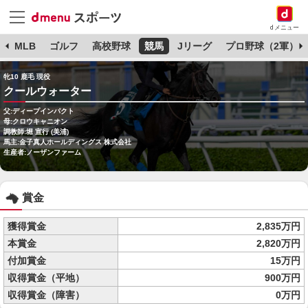
dメニュー
球
MLB
ゴルフ
高校野球
競馬
Jリーグ
プロ野球（2軍）
牝10 鹿毛 現役
クールウォーター
父:ディープインパクト
母:クロウキャニオン
調教師:堀 宣行 (美浦)
馬主:金子真人ホールディングス 株式会社
生産者:ノーザンファーム
賞金
獲得賞金
2,835万円
本賞金
2,820万円
付加賞金
15万円
収得賞金（平地）
900万円
収得賞金（障害）
0万円