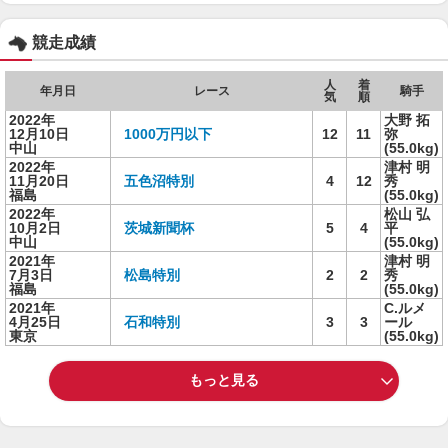
競走成績
人
着
年月日
レース
騎手
気
順
2022年
大野 拓
12月10日
1000万円以下
12
11
弥
中山
(55.0kg)
2022年
津村 明
11月20日
五色沼特別
4
12
秀
福島
(55.0kg)
2022年
松山 弘
10月2日
茨城新聞杯
5
4
平
中山
(55.0kg)
2021年
津村 明
7月3日
松島特別
2
2
秀
福島
(55.0kg)
2021年
C.ルメ
4月25日
石和特別
3
3
ール
東京
(55.0kg)
もっと見る