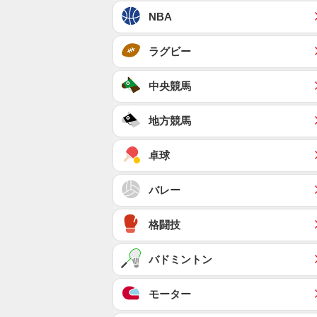
NBA
ラグビー
中央競馬
地方競馬
卓球
バレー
格闘技
バドミントン
モーター