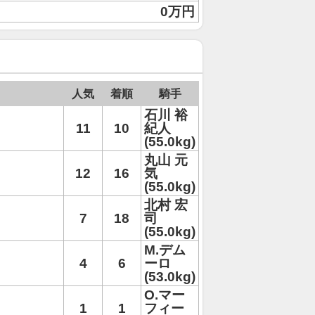
0万円
人気
着順
騎手
石川 裕
11
10
紀人
(55.0kg)
丸山 元
12
16
気
(55.0kg)
北村 宏
7
18
司
(55.0kg)
M.デム
4
6
ーロ
(53.0kg)
O.マー
1
1
フィー