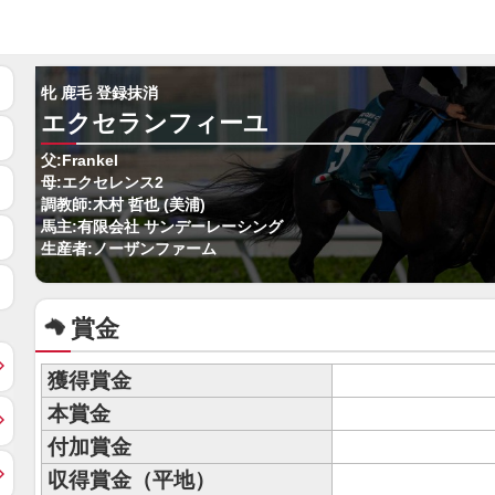
牝 鹿毛 登録抹消
エクセランフィーユ
父:Frankel
母:エクセレンス2
調教師:木村 哲也 (美浦)
馬主:有限会社 サンデーレーシング
生産者:ノーザンファーム
賞金
獲得賞金
本賞金
付加賞金
収得賞金（平地）