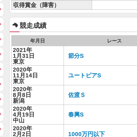
収得賞金（障害）
競走成績
年月日
レース
2021年
1月31日
節分S
東京
2020年
11月14日
ユートピアS
東京
2020年
8月8日
佐渡Ｓ
新潟
2020年
4月19日
春興S
中山
2020年
2月2日
1000万円以下