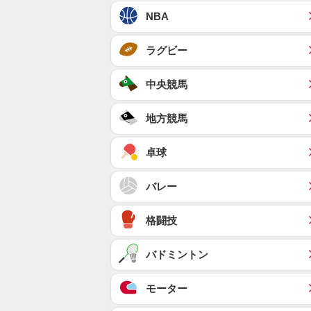
NBA
ラグビー
中央競馬
地方競馬
卓球
バレー
格闘技
バドミントン
モーター