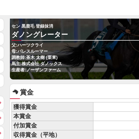
セン 黒鹿毛 登録抹消
ダノングレーター
父:ハーツクライ
母:パレスルーマー
調教師:茶木 太樹 (栗東)
馬主:株式会社 ダノックス
生産者:ノーザンファーム
賞金
獲得賞金
本賞金
付加賞金
収得賞金（平地）