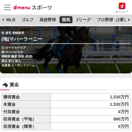
dメニュー
球
MLB
ゴルフ
高校野球
競馬
Jリーグ
プロ野球（2軍）
牝 鹿毛 登録抹消
(地)マハーラーニー
父:ロードカナロア
母:マハービスタ
調教師:藤原 辰雄 (美浦)
馬主:谷口 祐人
生産者:ノーザンファーム
賞金
獲得賞金
1,530万円
本賞金
1,530万円
付加賞金
0万円
収得賞金（平地）
880万円
収得賞金（障害）
0万円