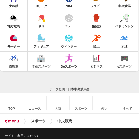
大相撲
Bリーグ
NBA
ラグビー
中央競馬
地方競馬
卓球
バレー
格闘技
バドミントン
モーター
フィギュア
ウィンター
陸上
水泳
自転車
学生スポーツ
Doスポーツ
ビジネス
eスポーツ
データ提供：日本中央競馬会
TOP
ニュース
天気
スポーツ
占い
すべて
スポーツ
中央競馬
サイトご利用にあたって