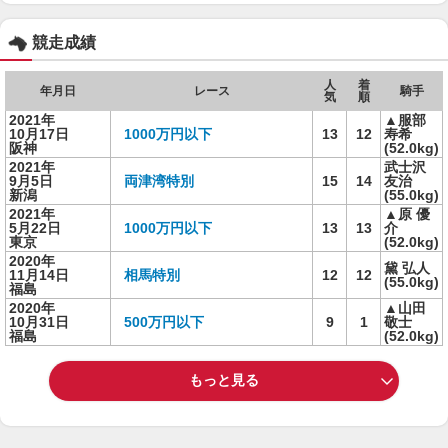
競走成績
人
着
年月日
レース
騎手
気
順
2021年
▲服部
10月17日
1000万円以下
13
12
寿希
阪神
(52.0kg)
2021年
武士沢
9月5日
両津湾特別
15
14
友治
新潟
(55.0kg)
2021年
▲原 優
5月22日
1000万円以下
13
13
介
東京
(52.0kg)
2020年
黛 弘人
11月14日
相馬特別
12
12
(55.0kg)
福島
2020年
▲山田
10月31日
500万円以下
9
1
敬士
福島
(52.0kg)
もっと見る