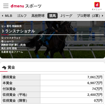
dメニュー
球
MLB
ゴルフ
高校野球
競馬
Jリーグ
プロ野球（2軍）
セン 栗毛 登録抹消
トランスナショナル
父:ジャスタウェイ
母:ショーコ
調教師:田村 康仁 (美浦)
馬主:吉田 照哉
生産者:社台ファーム
賞金
獲得賞金
7,061万円
本賞金
6,987万円
付加賞金
74万円
収得賞金（平地）
2,400万円
収得賞金（障害）
0万円