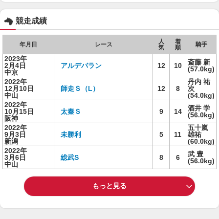
競走成績
人
着
年月日
レース
騎手
気
順
2023年
斎藤 新
2月4日
アルデバラン
12
10
(57.0kg)
中京
2022年
丹内 祐
12月10日
師走Ｓ（L）
12
8
次
中山
(54.0kg)
2022年
酒井 学
10月15日
太秦Ｓ
9
14
(56.0kg)
阪神
2022年
五十嵐
9月3日
未勝利
5
11
雄祐
新潟
(60.0kg)
2022年
武 豊
3月6日
総武S
8
6
(56.0kg)
中山
もっと見る