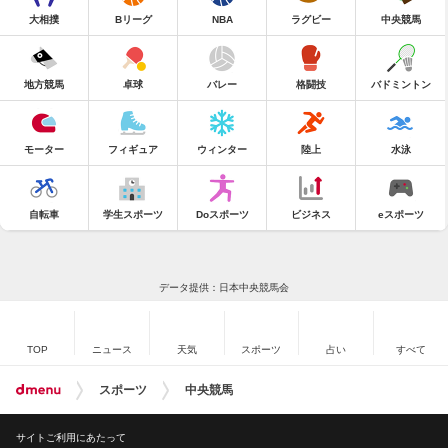
大相撲
Bリーグ
NBA
ラグビー
中央競馬
地方競馬
卓球
バレー
格闘技
バドミントン
モーター
フィギュア
ウィンター
陸上
水泳
自転車
学生スポーツ
Doスポーツ
ビジネス
eスポーツ
データ提供：日本中央競馬会
TOP
ニュース
天気
スポーツ
占い
すべて
スポーツ
中央競馬
サイトご利用にあたって