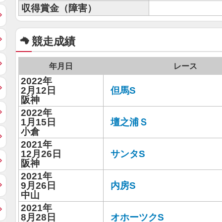
収得賞金（障害）
競走成績
年月日
レース
2022年
2月12日
但馬S
阪神
2022年
1月15日
壇之浦Ｓ
小倉
2021年
12月26日
サンタS
阪神
2021年
9月26日
内房S
中山
2021年
8月28日
オホーツクS