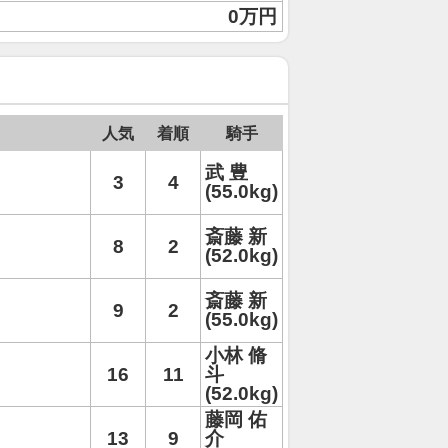
0万円
人気
着順
騎手
武 豊
3
4
(55.0kg)
斎藤 新
8
2
(52.0kg)
斎藤 新
9
2
(55.0kg)
小林 脩
16
11
斗
(52.0kg)
藤岡 佑
13
9
介