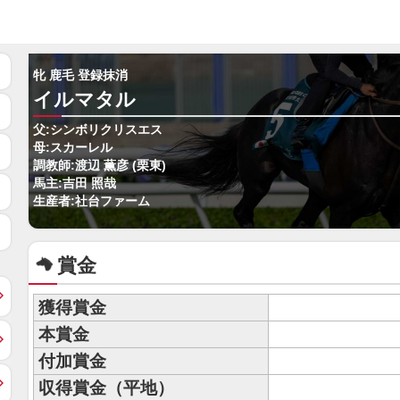
牝 鹿毛 登録抹消
イルマタル
父:シンボリクリスエス
母:スカーレル
調教師:渡辺 薫彦 (栗東)
馬主:吉田 照哉
生産者:社台ファーム
賞金
獲得賞金
本賞金
付加賞金
収得賞金（平地）