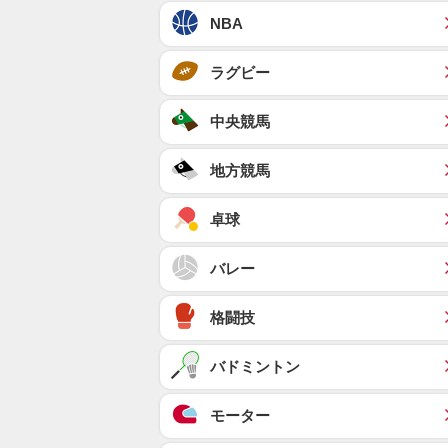
NBA
ラグビー
中央競馬
地方競馬
卓球
バレー
格闘技
バドミントン
モーター