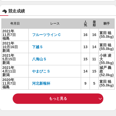
競走成績
人
着
年月日
レース
騎手
気
順
2021年
富田 暁
11月7日
フルーツラインＣ
16
16
(55.0kg)
福島
2021年
富田 暁
10月16日
下越Ｓ
13
14
(55.0kg)
新潟
2021年
小林 凌
5月15日
八海山Ｓ
15
11
大
新潟
(55.0kg)
2021年
城戸 義
4月11日
やまびこＳ
14
15
政
新潟
(52.0kg)
2020年
富田 暁
11月7日
河北新報杯
9
5
(55.0kg)
福島
もっと見る