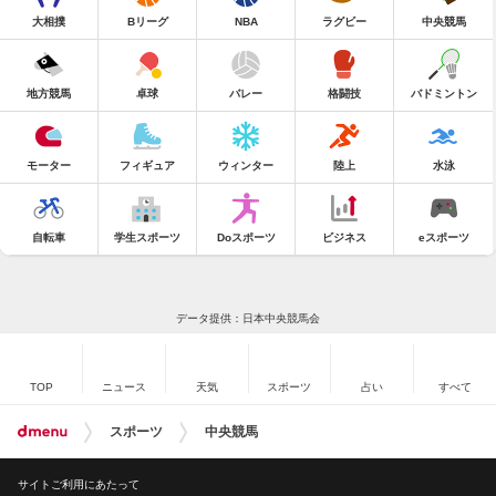
大相撲
Bリーグ
NBA
ラグビー
中央競馬
地方競馬
卓球
バレー
格闘技
バドミントン
モーター
フィギュア
ウィンター
陸上
水泳
自転車
学生スポーツ
Doスポーツ
ビジネス
eスポーツ
データ提供：日本中央競馬会
TOP
ニュース
天気
スポーツ
占い
すべて
スポーツ
中央競馬
サイトご利用にあたって