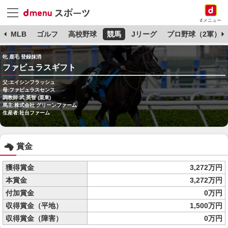
dメニュー
球
MLB
ゴルフ
高校野球
競馬
Jリーグ
プロ野球（2軍）
牝 鹿毛 登録抹消
ファビュラスギフト
父:エイシンフラッシュ
母:ファビュラスセンス
調教師:武 英智 (栗東)
馬主:株式会社 グリーンファーム
生産者:社台ファーム
賞金
獲得賞金
3,272万円
本賞金
3,272万円
付加賞金
0万円
収得賞金（平地）
1,500万円
収得賞金（障害）
0万円