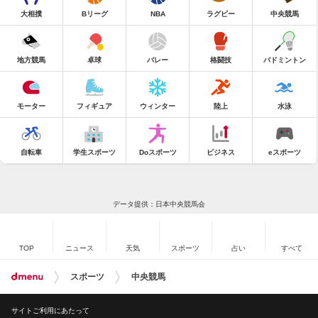
大相撲
Bリーグ
NBA
ラグビー
中央競馬
地方競馬
卓球
バレー
格闘技
バドミントン
モーター
フィギュア
ウィンター
陸上
水泳
自転車
学生スポーツ
Doスポーツ
ビジネス
eスポーツ
データ提供：日本中央競馬会
TOP
ニュース
天気
スポーツ
占い
すべて
スポーツ
中央競馬
サイトご利用にあたって