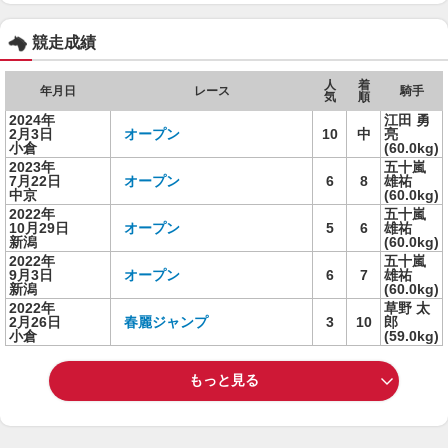
競走成績
人
着
年月日
レース
騎手
気
順
2024年
江田 勇
2月3日
オープン
10
中
亮
小倉
(60.0kg)
2023年
五十嵐
7月22日
オープン
6
8
雄祐
中京
(60.0kg)
2022年
五十嵐
10月29日
オープン
5
6
雄祐
新潟
(60.0kg)
2022年
五十嵐
9月3日
オープン
6
7
雄祐
新潟
(60.0kg)
2022年
草野 太
2月26日
春麗ジャンプ
3
10
郎
小倉
(59.0kg)
もっと見る