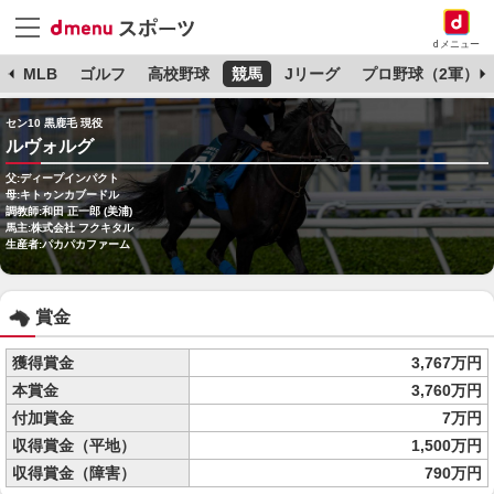
dメニュー
球
MLB
ゴルフ
高校野球
競馬
Jリーグ
プロ野球（2軍）
セン10 黒鹿毛 現役
ルヴォルグ
父:ディープインパクト
母:キトゥンカブードル
調教師:和田 正一郎 (美浦)
馬主:株式会社 フクキタル
生産者:パカパカファーム
賞金
獲得賞金
3,767万円
本賞金
3,760万円
付加賞金
7万円
収得賞金（平地）
1,500万円
収得賞金（障害）
790万円