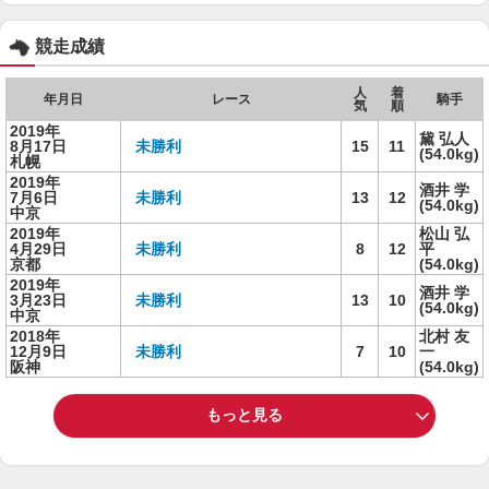
競走成績
人
着
年月日
レース
騎手
気
順
2019年
黛 弘人
8月17日
未勝利
15
11
(54.0kg)
札幌
2019年
酒井 学
7月6日
未勝利
13
12
(54.0kg)
中京
2019年
松山 弘
4月29日
未勝利
8
12
平
京都
(54.0kg)
2019年
酒井 学
3月23日
未勝利
13
10
(54.0kg)
中京
2018年
北村 友
12月9日
未勝利
7
10
一
阪神
(54.0kg)
もっと見る