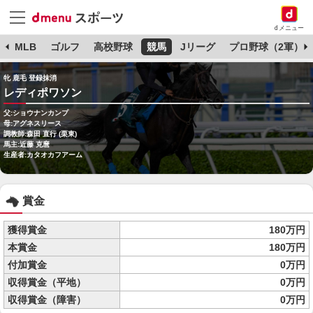
dメニュー
球
MLB
ゴルフ
高校野球
競馬
Jリーグ
プロ野球（2軍）
牝 鹿毛 登録抹消
レディポワソン
父:ショウナンカンプ
母:アグネスリース
調教師:森田 直行 (栗東)
馬主:近藤 克麿
生産者:カタオカフアーム
賞金
獲得賞金
180万円
本賞金
180万円
付加賞金
0万円
収得賞金（平地）
0万円
収得賞金（障害）
0万円