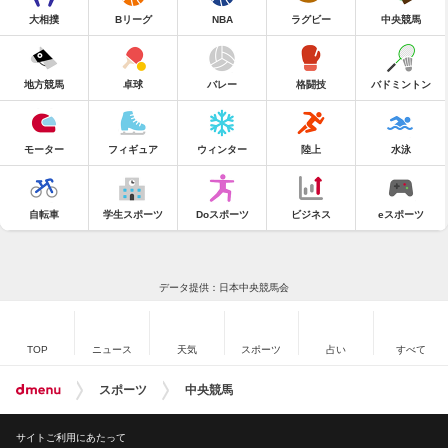
大相撲
Bリーグ
NBA
ラグビー
中央競馬
地方競馬
卓球
バレー
格闘技
バドミントン
モーター
フィギュア
ウィンター
陸上
水泳
自転車
学生スポーツ
Doスポーツ
ビジネス
eスポーツ
データ提供：日本中央競馬会
TOP
ニュース
天気
スポーツ
占い
すべて
スポーツ
中央競馬
サイトご利用にあたって