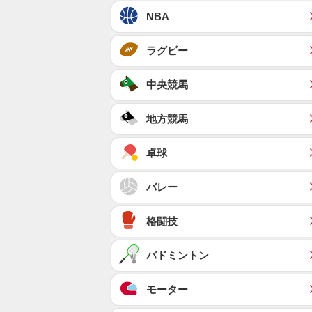
NBA
ラグビー
中央競馬
地方競馬
卓球
バレー
格闘技
バドミントン
モーター