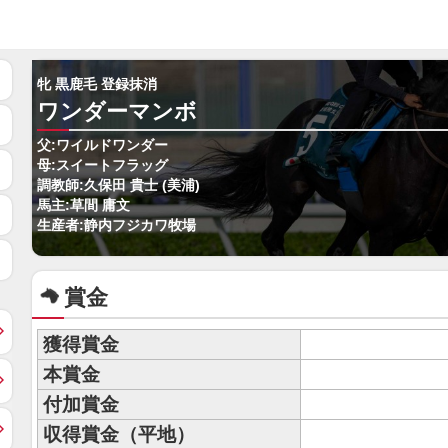
牝 黒鹿毛 登録抹消
ワンダーマンボ
父:ワイルドワンダー
母:スイートフラッグ
調教師:久保田 貴士 (美浦)
馬主:草間 庸文
生産者:静内フジカワ牧場
賞金
獲得賞金
本賞金
付加賞金
収得賞金（平地）