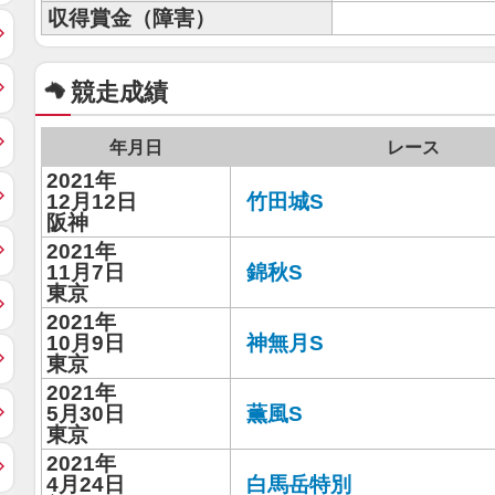
収得賞金（障害）
競走成績
年月日
レース
2021年
12月12日
竹田城S
阪神
2021年
11月7日
錦秋S
東京
2021年
10月9日
神無月S
東京
2021年
5月30日
薫風S
東京
2021年
4月24日
白馬岳特別