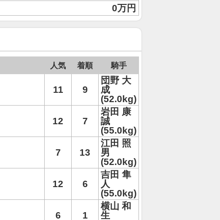
0万円
人気
着順
騎手
団野 大
11
9
成
(52.0kg)
岩田 康
12
7
誠
(55.0kg)
江田 照
7
13
男
(52.0kg)
吉田 隼
12
6
人
(55.0kg)
横山 和
6
1
生