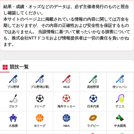
結果・成績・オッズなどのデータは、必ず主催者発行のものと照合
し確認してください。
本サイトのページ上に掲載されている情報の内容に関しては万全を
期しておりますが、その内容の正確性および安全性を保証するもの
ではありません。 当該情報に基づいて被ったいかなる損害について
も、株式会社NTTドコモおよび情報提供者は一切の責任を負いかね
ます。
競技一覧
プロ野球
プロ野球(2軍)
MLB
高校野球
侍ジャパン
ゴルフ
Jリーグ
海外サッカー
日本代表
テニス
大相撲
Bリーグ
NBA
ラグビー
中央競馬