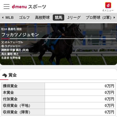
dメニュー
球
MLB
ゴルフ
高校野球
競馬
Jリーグ
プロ野球（2軍）
牡10 黒鹿毛 現役
フッカツノジュモン
父:オルフェーヴル
母:ラグジャリー
調教師:宗像 義忠 (美浦)
馬主:薗部 博之
生産者:矢野牧場
賞金
獲得賞金
0万円
本賞金
0万円
付加賞金
0万円
収得賞金（平地）
0万円
収得賞金（障害）
0万円