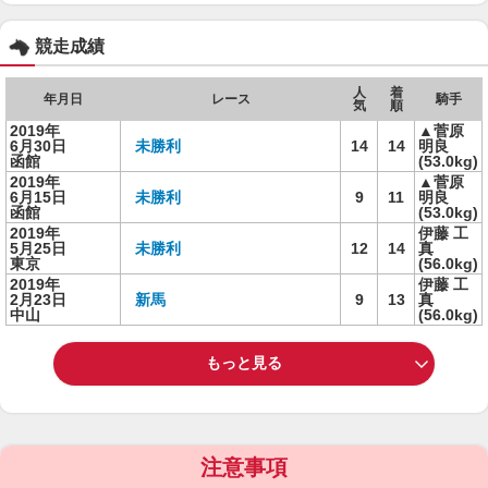
競走成績
人
着
年月日
レース
騎手
気
順
2019年
▲菅原
6月30日
未勝利
14
14
明良
函館
(53.0kg)
2019年
▲菅原
6月15日
未勝利
9
11
明良
函館
(53.0kg)
2019年
伊藤 工
5月25日
未勝利
12
14
真
東京
(56.0kg)
2019年
伊藤 工
2月23日
新馬
9
13
真
中山
(56.0kg)
もっと見る
注意事項