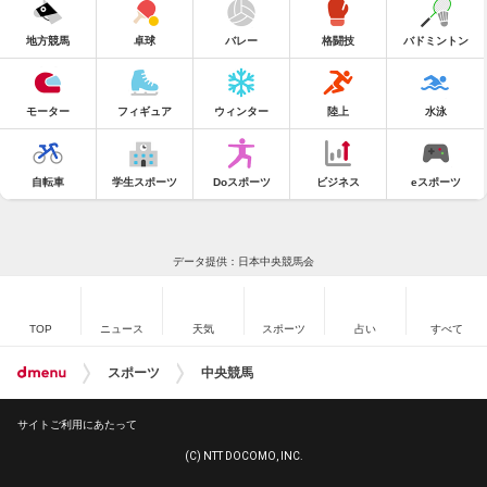
地方競馬
卓球
バレー
格闘技
バドミントン
モーター
フィギュア
ウィンター
陸上
水泳
自転車
学生スポーツ
Doスポーツ
ビジネス
eスポーツ
データ提供：日本中央競馬会
TOP
ニュース
天気
スポーツ
占い
すべて
スポーツ
中央競馬
サイトご利用にあたって
(C) NTT DOCOMO, INC.