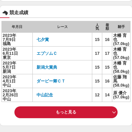
競走成績
人
着
年月日
レース
騎手
気
順
2023年
木幡 育
7月9日
七夕賞
15
16
也
福島
(57.0kg)
2023年
木幡 育
6月11日
エプソムＣ
17
17
也
東京
(57.0kg)
2023年
木幡 育
5月7日
新潟大賞典
15
15
也
新潟
(58.0kg)
2023年
佐藤 翔
4月1日
ダービー卿ＣＴ
15
16
馬
中山
(58.0kg)
2023年
原 優介
2月26日
中山記念
12
14
(57.0kg)
中山
もっと見る