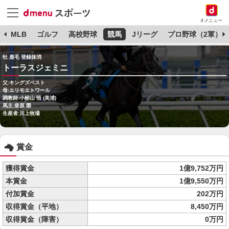
dメニュー
球
MLB
ゴルフ
高校野球
競馬
Jリーグ
プロ野球（2軍）
牡 鹿毛 登録抹消
トーラスジェミニ
父:キングズベスト
母:エリモエトワール
調教師:小桧山 悟 (美浦)
馬主:柴原 榮
生産者:川上牧場
賞金
獲得賞金
1億9,752万円
本賞金
1億9,550万円
付加賞金
202万円
収得賞金（平地）
8,450万円
収得賞金（障害）
0万円