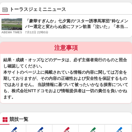
トーラスジェミニニュース
「豪華すぎんか」七夕賞の“スター誘導馬軍団”粋なメン
バー選定と変わらぬ姿にファン歓喜「泣いた」「本当に
アツい」
ABEMA TIMES 7月12日 22時0分
注意事項
結果・成績・オッズなどのデータは、必ず主催者発行のものと照合
し確認してください。
本サイトのページ上に掲載されている情報の内容に関しては万全を
期しておりますが、その内容の正確性および安全性を保証するもの
ではありません。 当該情報に基づいて被ったいかなる損害について
も、株式会社NTTドコモおよび情報提供者は一切の責任を負いかね
ます。
競技一覧