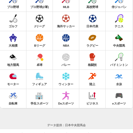
プロ野球
プロ野球(2軍)
MLB
高校野球
侍ジャパン
ゴルフ
Jリーグ
海外サッカー
日本代表
テニス
大相撲
Bリーグ
NBA
ラグビー
中央競馬
地方競馬
卓球
バレー
格闘技
バドミントン
モーター
フィギュア
ウィンター
陸上
水泳
自転車
学生スポーツ
Doスポーツ
ビジネス
eスポーツ
データ提供：日本中央競馬会