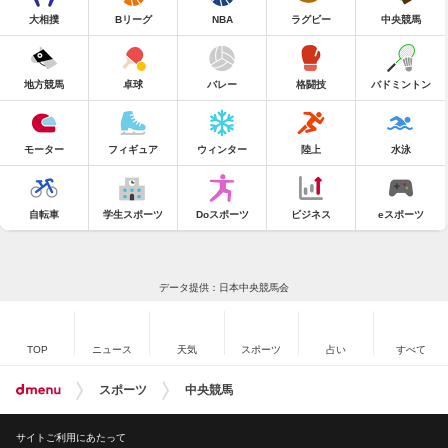
大相撲
Bリーグ
NBA
ラグビー
中央競馬
地方競馬
卓球
バレー
格闘技
バドミントン
モーター
フィギュア
ウィンター
陸上
水泳
自転車
学生スポーツ
Doスポーツ
ビジネス
eスポーツ
データ提供：日本中央競馬会
TOP
ニュース
天気
スポーツ
占い
すべて
スポーツ
中央競馬
サイトご利用にあたって