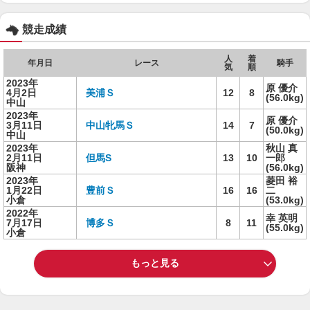
競走成績
人
着
年月日
レース
騎手
気
順
2023年
原 優介
4月2日
美浦Ｓ
12
8
(56.0kg)
中山
2023年
原 優介
3月11日
中山牝馬Ｓ
14
7
(50.0kg)
中山
2023年
秋山 真
2月11日
但馬S
13
10
一郎
阪神
(56.0kg)
2023年
菱田 裕
1月22日
豊前Ｓ
16
16
二
小倉
(53.0kg)
2022年
幸 英明
7月17日
博多Ｓ
8
11
(55.0kg)
小倉
もっと見る