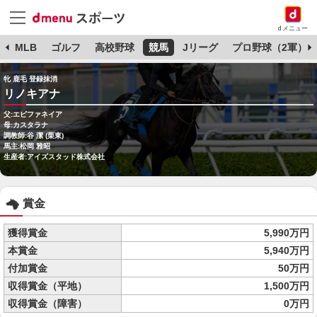
dメニュー
球
MLB
ゴルフ
高校野球
競馬
Jリーグ
プロ野球（2軍）
牝 鹿毛 登録抹消
リノキアナ
父:エピファネイア
母:カスタラナ
調教師:谷 潔 (栗東)
馬主:松岡 雅昭
生産者:アイズスタッド株式会社
賞金
獲得賞金
5,990万円
本賞金
5,940万円
付加賞金
50万円
収得賞金（平地）
1,500万円
収得賞金（障害）
0万円