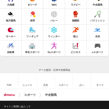
大相撲
Bリーグ
NBA
ラグビー
中央競馬
地方競馬
卓球
バレー
格闘技
バドミントン
モーター
フィギュア
ウィンター
陸上
水泳
自転車
学生スポーツ
Doスポーツ
ビジネス
eスポーツ
データ提供：日本中央競馬会
TOP
ニュース
天気
スポーツ
占い
すべて
スポーツ
中央競馬
サイトご利用にあたって