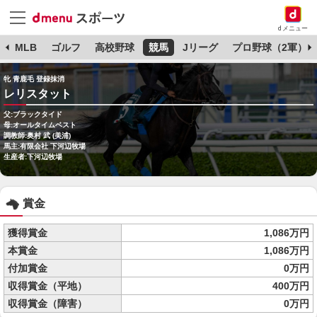
dメニュー
球
MLB
ゴルフ
高校野球
競馬
Jリーグ
プロ野球（2軍）
牝 青鹿毛 登録抹消
レリスタット
父:ブラックタイド
母:オールタイムベスト
調教師:奥村 武 (美浦)
馬主:有限会社 下河辺牧場
生産者:下河辺牧場
賞金
獲得賞金
1,086万円
本賞金
1,086万円
付加賞金
0万円
収得賞金（平地）
400万円
収得賞金（障害）
0万円