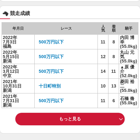
競走成績
人
着
年月日
レース
騎手
気
順
2022年
内田 博
7月3日
500万円以下
11
8
幸
福島
(55.0kg)
2022年
丸山 元
5月15日
500万円以下
12
8
気
新潟
(55.0kg)
2022年
▲原 優
3月12日
500万円以下
14
11
介
中京
(52.0kg)
2021年
菱田 裕
10月31日
十日町特別
10
13
二
新潟
(55.0kg)
2021年
石橋 脩
7月31日
500万円以下
11
6
(55.0kg)
新潟
もっと見る