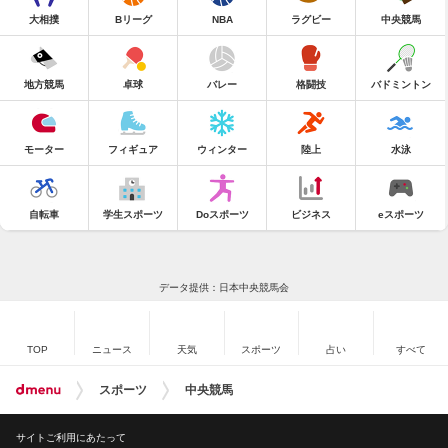
大相撲
Bリーグ
NBA
ラグビー
中央競馬
地方競馬
卓球
バレー
格闘技
バドミントン
モーター
フィギュア
ウィンター
陸上
水泳
自転車
学生スポーツ
Doスポーツ
ビジネス
eスポーツ
データ提供：日本中央競馬会
TOP
ニュース
天気
スポーツ
占い
すべて
スポーツ
中央競馬
サイトご利用にあたって