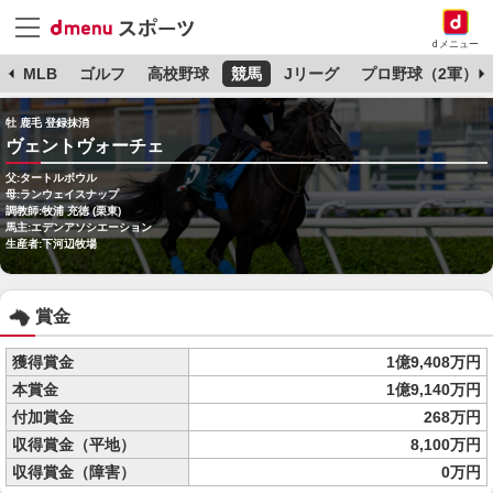
dメニュー
球
MLB
ゴルフ
高校野球
競馬
Jリーグ
プロ野球（2軍）
牡 鹿毛 登録抹消
ヴェントヴォーチェ
父:タートルボウル
母:ランウェイスナップ
調教師:牧浦 充徳 (栗東)
馬主:エデンアソシエーション
生産者:下河辺牧場
賞金
獲得賞金
1億9,408万円
本賞金
1億9,140万円
付加賞金
268万円
収得賞金（平地）
8,100万円
収得賞金（障害）
0万円