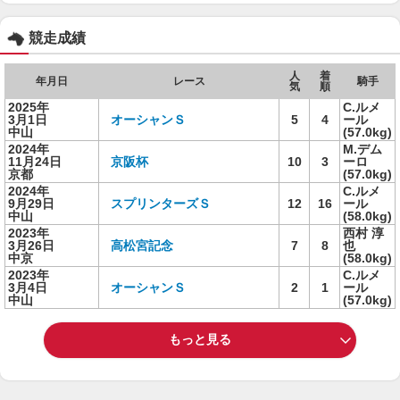
競走成績
人
着
年月日
レース
騎手
気
順
2025年
C.ルメ
3月1日
オーシャンＳ
5
4
ール
中山
(57.0kg)
2024年
M.デム
11月24日
京阪杯
10
3
ーロ
京都
(57.0kg)
2024年
C.ルメ
9月29日
スプリンターズＳ
12
16
ール
中山
(58.0kg)
2023年
西村 淳
3月26日
高松宮記念
7
8
也
中京
(58.0kg)
2023年
C.ルメ
3月4日
オーシャンＳ
2
1
ール
中山
(57.0kg)
もっと見る