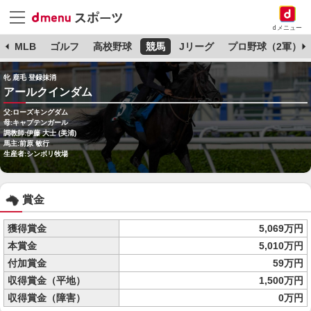
dメニュー
球
MLB
ゴルフ
高校野球
競馬
Jリーグ
プロ野球（2軍）
牝 鹿毛 登録抹消
アールクインダム
父:ローズキングダム
母:キャプテンガール
調教師:伊藤 大士 (美浦)
馬主:前原 敏行
生産者:シンボリ牧場
賞金
獲得賞金
5,069万円
本賞金
5,010万円
付加賞金
59万円
収得賞金（平地）
1,500万円
収得賞金（障害）
0万円