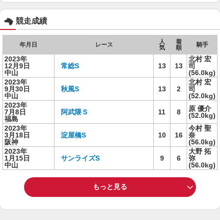
競走成績
人
着
年月日
レース
騎手
気
順
2023年
北村 宏
12月9日
常総S
13
13
司
中山
(56.0kg)
2023年
北村 宏
9月30日
秋風S
13
2
司
中山
(52.0kg)
2023年
原 優介
7月8日
阿武隈Ｓ
11
8
(52.0kg)
福島
2023年
今村 聖
3月18日
淀屋橋S
10
16
奈
阪神
(56.0kg)
2023年
大野 拓
1月15日
サンライズS
9
6
弥
中山
(56.0kg)
もっと見る