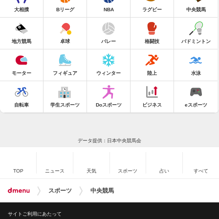
大相撲
Bリーグ
NBA
ラグビー
中央競馬
地方競馬
卓球
バレー
格闘技
バドミントン
モーター
フィギュア
ウィンター
陸上
水泳
自転車
学生スポーツ
Doスポーツ
ビジネス
eスポーツ
データ提供：日本中央競馬会
TOP
ニュース
天気
スポーツ
占い
すべて
スポーツ
中央競馬
サイトご利用にあたって