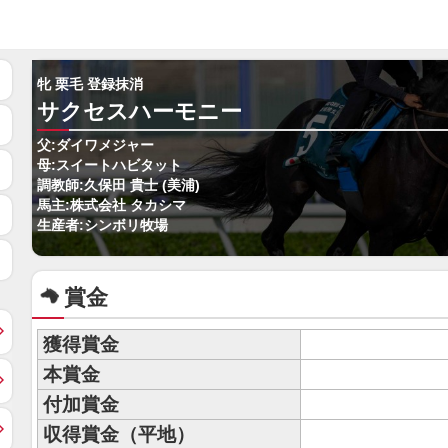
牝 栗毛 登録抹消
サクセスハーモニー
父:ダイワメジャー
母:スイートハビタット
調教師:久保田 貴士 (美浦)
馬主:株式会社 タカシマ
生産者:シンボリ牧場
賞金
獲得賞金
本賞金
付加賞金
収得賞金（平地）