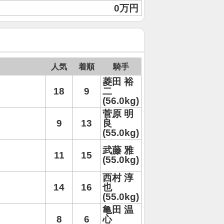
0万円
人気
着順
騎手
菱田 裕
18
9
二
(56.0kg)
菅原 明
9
13
良
(55.0kg)
武藤 雅
11
15
(55.0kg)
西村 淳
14
16
也
(55.0kg)
亀田 温
8
6
心