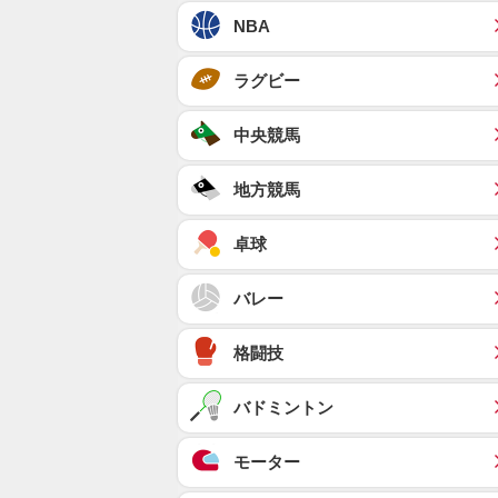
NBA
ラグビー
中央競馬
地方競馬
卓球
バレー
格闘技
バドミントン
モーター