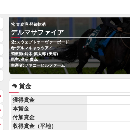
牝 青鹿毛 登録抹消
デルマサファイア
父:スウェプトオーヴァーボード
母:デルマキャッツアイ
調教師:鈴木 慎太郎 (美浦)
馬主:浅沼 廣幸
生産者:ファニーヒルファーム
賞金
獲得賞金
本賞金
付加賞金
収得賞金（平地）