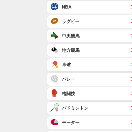
NBA
ラグビー
中央競馬
地方競馬
卓球
バレー
格闘技
バドミントン
モーター