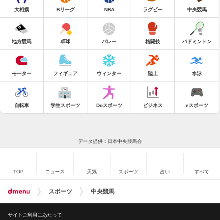
大相撲
Bリーグ
NBA
ラグビー
中央競馬
地方競馬
卓球
バレー
格闘技
バドミントン
モーター
フィギュア
ウィンター
陸上
水泳
自転車
学生スポーツ
Doスポーツ
ビジネス
eスポーツ
データ提供：日本中央競馬会
TOP
ニュース
天気
スポーツ
占い
すべて
スポーツ
中央競馬
サイトご利用にあたって