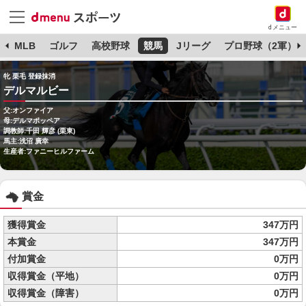
dメニュー
球
MLB
ゴルフ
高校野球
競馬
Jリーグ
プロ野球（2軍）
牝 栗毛 登録抹消
デルマルビー
父:オンファイア
母:デルマポッペア
調教師:千田 輝彦 (栗東)
馬主:浅沼 廣幸
生産者:ファニーヒルファーム
賞金
獲得賞金
347万円
本賞金
347万円
付加賞金
0万円
収得賞金（平地）
0万円
収得賞金（障害）
0万円