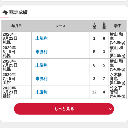
競走成績
人
着
年月日
レース
騎手
気
順
2020年
横山 和
8月22日
未勝利
1
6
生
札幌
(54.0kg)
2020年
横山 和
8月8日
未勝利
5
3
生
札幌
(54.0kg)
2020年
横山 和
7月25日
未勝利
6
5
生
札幌
(54.0kg)
2020年
△木幡
7月5日
未勝利
2
7
育也
函館
(52.0kg)
2020年
竹之下
6月21日
未勝利
12
4
智昭
函館
(54.0kg)
もっと見る