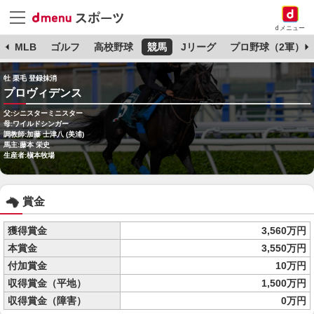
dメニュー
球
MLB
ゴルフ
高校野球
競馬
Jリーグ
プロ野球（2軍）
牡 栗毛 登録抹消
プロヴィデンス
父:シニスターミニスター
母:ワイルドシンガー
調教師:加藤 士津八 (美浦)
馬主:藤本 栄史
生産者:槇本牧場
賞金
獲得賞金
3,560万円
本賞金
3,550万円
付加賞金
10万円
収得賞金（平地）
1,500万円
収得賞金（障害）
0万円