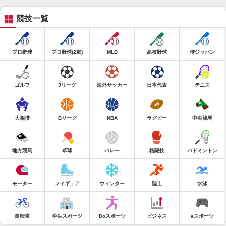
競技一覧
プロ野球
プロ野球(2軍)
MLB
高校野球
侍ジャパン
ゴルフ
Jリーグ
海外サッカー
日本代表
テニス
大相撲
Bリーグ
NBA
ラグビー
中央競馬
地方競馬
卓球
バレー
格闘技
バドミントン
モーター
フィギュア
ウィンター
陸上
水泳
自転車
学生スポーツ
Doスポーツ
ビジネス
eスポーツ