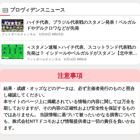
プロヴィデンスニュース
ハイチ代表、ブラジル代表戦のスタメン発表！ベルガル
ドやデルクロワなどが先発
フットボールチャンネル 6月20日 8時25分
＜スタメン速報＞ハイチ代表、スコットランド代表戦の
先発は？ イシドールやベルガルドがスタメン【北中米W
杯】
フットボールチャンネル 6月14日 9時6分
注意事項
結果・成績・オッズなどのデータは、必ず主催者発行のものと照合
し確認してください。
本サイトのページ上に掲載されている情報の内容に関しては万全を
期しておりますが、その内容の正確性および安全性を保証するもの
ではありません。 当該情報に基づいて被ったいかなる損害について
も、株式会社NTTドコモおよび情報提供者は一切の責任を負いかね
ます。