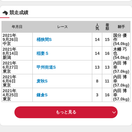
競走成績
人
着
年月日
レース
騎手
気
順
2021年
国分 優
9月26日
桶狭間S
14
15
作
中京
(54.0kg)
2021年
木幡 巧
8月14日
稲妻Ｓ
14
16
也
新潟
(54.0kg)
2021年
内田 博
6月27日
甲州街道S
13
13
幸
東京
(57.0kg)
2021年
内田 博
6月6日
麦秋S
8
11
幸
東京
(57.0kg)
2021年
内田 博
4月25日
鎌倉S
3
16
幸
東京
(57.0kg)
もっと見る