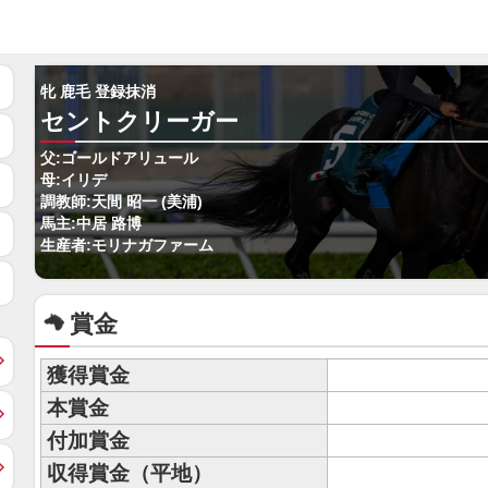
牝 鹿毛 登録抹消
セントクリーガー
父:ゴールドアリュール
母:イリデ
調教師:天間 昭一 (美浦)
馬主:中居 路博
生産者:モリナガファーム
賞金
獲得賞金
本賞金
付加賞金
収得賞金（平地）