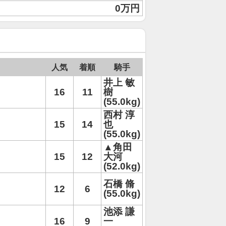
0万円
人気
着順
騎手
井上 敏
16
11
樹
(55.0kg)
西村 淳
15
14
也
(55.0kg)
▲角田
15
12
大河
(52.0kg)
石橋 脩
12
6
(55.0kg)
池添 謙
16
9
一