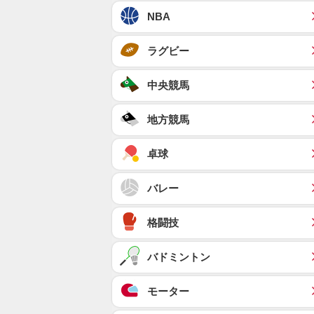
NBA
ラグビー
中央競馬
地方競馬
卓球
バレー
格闘技
バドミントン
モーター