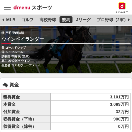
dメニュー
球
MLB
ゴルフ
高校野球
競馬
Jリーグ
プロ野球（2軍）
牡 芦毛 登録抹消
ウインベイランダー
父:ゴールドシップ
母:シュフルール
調教師:寺島 良 (栗東)
馬主:株式会社 ウイン
生産者:コスモヴューファーム
賞金
獲得賞金
3,101万円
本賞金
3,069万円
付加賞金
32万円
収得賞金（平地）
900万円
収得賞金（障害）
0万円