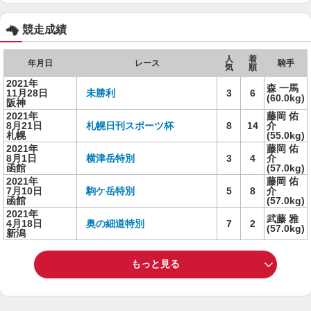
競走成績
人
着
年月日
レース
騎手
気
順
2021年
森 一馬
11月28日
未勝利
3
6
(60.0kg)
阪神
2021年
藤岡 佑
8月21日
札幌日刊スポーツ杯
8
14
介
札幌
(55.0kg)
2021年
藤岡 佑
8月1日
横津岳特別
3
4
介
函館
(57.0kg)
2021年
藤岡 佑
7月10日
駒ケ岳特別
5
8
介
函館
(57.0kg)
2021年
武藤 雅
4月18日
奥の細道特別
7
2
(57.0kg)
新潟
もっと見る