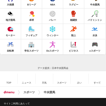
大相撲
Bリーグ
NBA
ラグビー
中央競馬
地方競馬
卓球
バレー
格闘技
バドミントン
モーター
フィギュア
ウィンター
陸上
水泳
自転車
学生スポーツ
Doスポーツ
ビジネス
eスポーツ
データ提供：日本中央競馬会
TOP
ニュース
天気
スポーツ
占い
すべて
スポーツ
中央競馬
サイトご利用にあたって