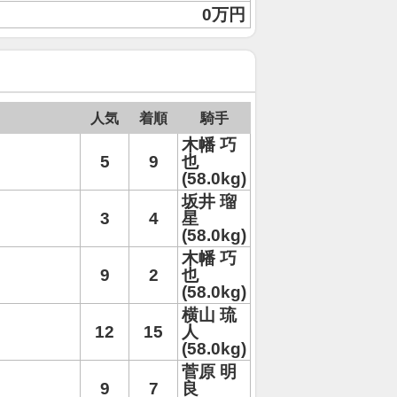
0万円
人気
着順
騎手
木幡 巧
5
9
也
(58.0kg)
坂井 瑠
3
4
星
(58.0kg)
木幡 巧
9
2
也
(58.0kg)
横山 琉
12
15
人
(58.0kg)
菅原 明
9
7
良