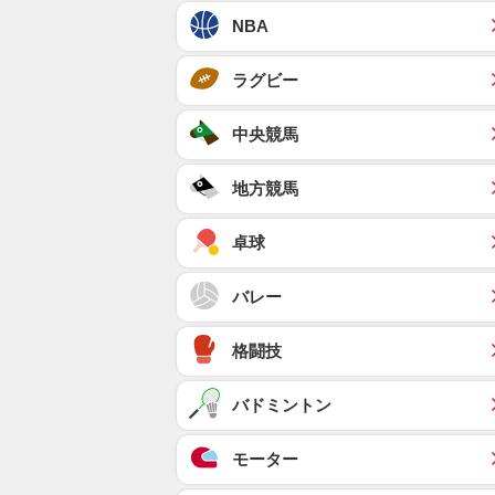
NBA
ラグビー
中央競馬
地方競馬
卓球
バレー
格闘技
バドミントン
モーター