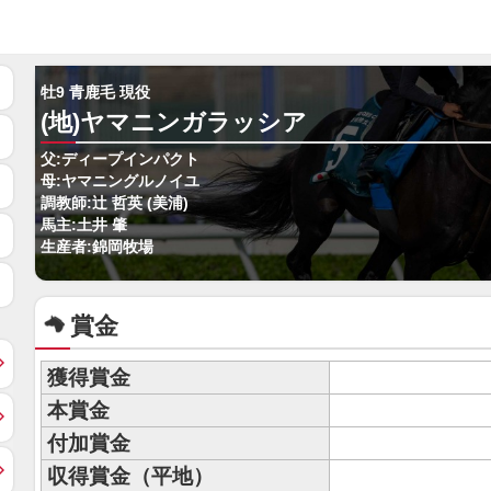
牡9 青鹿毛 現役
(地)ヤマニンガラッシア
父:ディープインパクト
母:ヤマニングルノイユ
調教師:辻 哲英 (美浦)
馬主:土井 肇
生産者:錦岡牧場
賞金
獲得賞金
本賞金
付加賞金
収得賞金（平地）