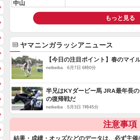
中山
もっと見る
ヤマニンガラッシアニュース
【今日の注目ポイント】春のマイ
netkeiba 6月7日 6時0分
半兄はKYダービー馬 JRA最年長
の復帰戦だ
netkeiba 5月3日 7時45分
注意事項
結果・成績・オッズなどのデータは、必ず主催