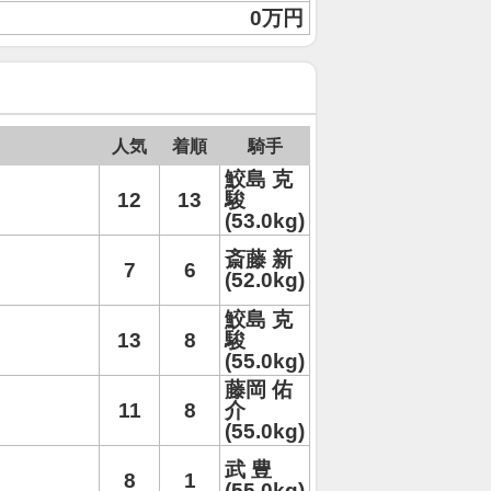
0万円
人気
着順
騎手
鮫島 克
12
13
駿
(53.0kg)
斎藤 新
7
6
(52.0kg)
鮫島 克
13
8
駿
(55.0kg)
藤岡 佑
11
8
介
(55.0kg)
武 豊
8
1
(55.0kg)