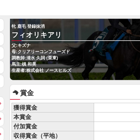
牝 鹿毛 登録抹消
フィオリキアリ
父:キズナ
母:クリアリーコンフューズド
調教師:清水 久詞 (栗東)
馬主:槙 和美
生産者:株式会社 ノースヒルズ
賞金
獲得賞金
本賞金
付加賞金
収得賞金（平地）