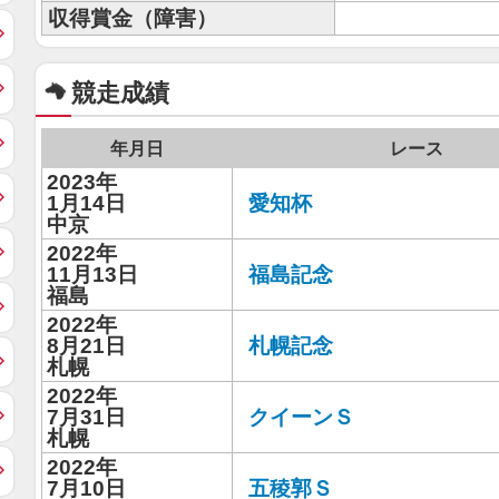
収得賞金（障害）
競走成績
年月日
レース
2023年
1月14日
愛知杯
中京
2022年
11月13日
福島記念
福島
2022年
8月21日
札幌記念
札幌
2022年
7月31日
クイーンＳ
札幌
2022年
7月10日
五稜郭Ｓ