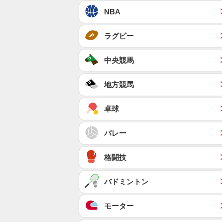
NBA
ラグビー
中央競馬
地方競馬
卓球
バレー
格闘技
バドミントン
モーター