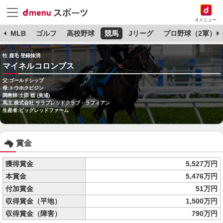
dメニュー
球
MLB
ゴルフ
高校野球
競馬
Jリーグ
プロ野球（2軍）
牡 鹿毛 登録抹消
マイネルコロンブス
父:ゴールドシップ
母:トウホクビジン
調教師:土田 稔 (美浦)
馬主:株式会社 サラブレッドクラブ・ラフィアン
生産者:ビッグレッドファーム
賞金
獲得賞金
5,527万円
本賞金
5,476万円
付加賞金
51万円
収得賞金（平地）
1,500万円
収得賞金（障害）
790万円