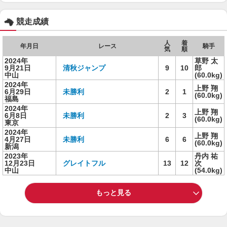
競走成績
人
着
年月日
レース
騎手
気
順
2024年
草野 太
9月21日
清秋ジャンプ
9
10
郎
中山
(60.0kg)
2024年
上野 翔
6月29日
未勝利
2
1
(60.0kg)
福島
2024年
上野 翔
6月8日
未勝利
2
3
(60.0kg)
東京
2024年
上野 翔
4月27日
未勝利
6
6
(60.0kg)
新潟
2023年
丹内 祐
12月23日
グレイトフル
13
12
次
中山
(54.0kg)
もっと見る