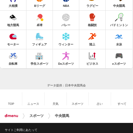
大相撲
Bリーグ
NBA
ラグビー
中央競馬
地方競馬
卓球
バレー
格闘技
バドミントン
モーター
フィギュア
ウィンター
陸上
水泳
自転車
学生スポーツ
Doスポーツ
ビジネス
eスポーツ
データ提供：日本中央競馬会
TOP
ニュース
天気
スポーツ
占い
すべて
スポーツ
中央競馬
サイトご利用にあたって