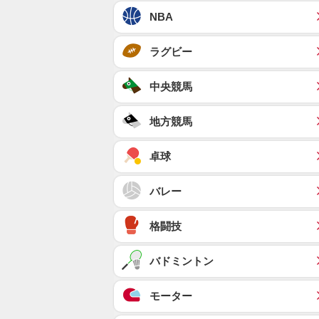
NBA
ラグビー
中央競馬
地方競馬
卓球
バレー
格闘技
バドミントン
モーター