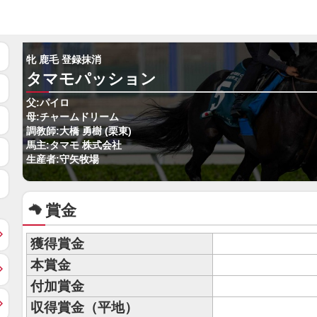
牝 鹿毛 登録抹消
タマモパッション
父:パイロ
母:チャームドリーム
調教師:大橋 勇樹 (栗東)
馬主:タマモ 株式会社
生産者:守矢牧場
賞金
獲得賞金
本賞金
付加賞金
収得賞金（平地）