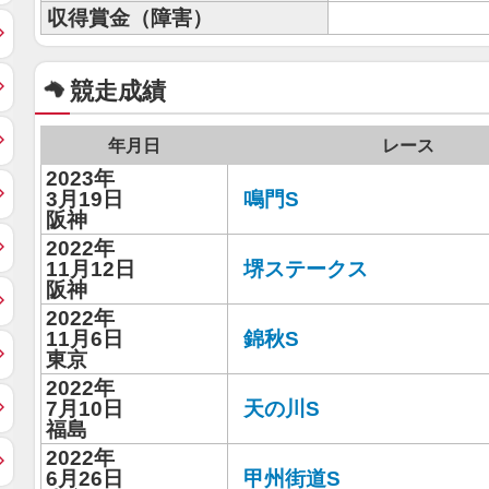
収得賞金（障害）
競走成績
年月日
レース
2023年
3月19日
鳴門S
阪神
2022年
11月12日
堺ステークス
阪神
2022年
11月6日
錦秋S
東京
2022年
7月10日
天の川S
福島
2022年
6月26日
甲州街道S