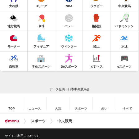
大相撲
Bリーグ
NBA
ラグビー
中央競馬
地方競馬
卓球
バレー
格闘技
バドミントン
モーター
フィギュア
ウィンター
陸上
水泳
自転車
学生スポーツ
Doスポーツ
ビジネス
eスポーツ
データ提供：日本中央競馬会
TOP
ニュース
天気
スポーツ
占い
すべて
スポーツ
中央競馬
サイトご利用にあたって