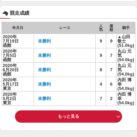
競走成績
人
着
年月日
レース
騎手
気
順
2020年
▲山田
7月19日
未勝利
9
9
敬士
函館
(51.0kg)
2020年
丸山 元
7月5日
未勝利
9
7
気
函館
(54.0kg)
2020年
丸山 元
6月20日
未勝利
8
7
気
函館
(54.0kg)
2020年
内田 博
5月17日
未勝利
4
6
幸
東京
(54.0kg)
2020年
内田 博
5月2日
未勝利
7
2
幸
東京
(54.0kg)
もっと見る