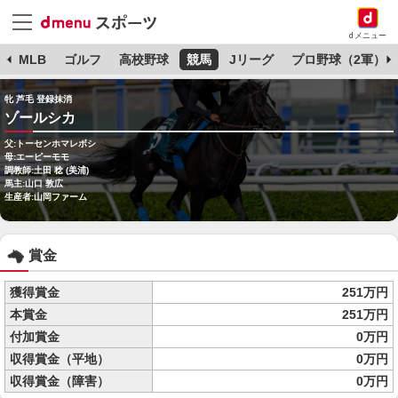
dメニュー
球
MLB
ゴルフ
高校野球
競馬
Jリーグ
プロ野球（2軍）
牝 芦毛 登録抹消
ゾールシカ
父:トーセンホマレボシ
母:エーピーモモ
調教師:土田 稔 (美浦)
馬主:山口 敦広
生産者:山岡ファーム
賞金
獲得賞金
251万円
本賞金
251万円
付加賞金
0万円
収得賞金（平地）
0万円
収得賞金（障害）
0万円