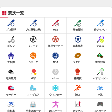
競技一覧
プロ野球
プロ野球(2軍)
MLB
高校野球
侍ジャパン
ゴルフ
Jリーグ
海外サッカー
日本代表
テニス
大相撲
Bリーグ
NBA
ラグビー
中央競馬
地方競馬
卓球
バレー
格闘技
バドミントン
モーター
フィギュア
ウィンター
陸上
水泳
自転車
学生スポーツ
Doスポーツ
ビジネス
eスポーツ