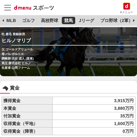
dメニュー
球
MLB
ゴルフ
高校野球
競馬
Jリーグ
プロ野球（2軍）
牝 鹿毛 登録抹消
ヒルノマリブ
父:ゴールドアリュール
母:パレガルニエ
調教師:北出 成人 (栗東)
馬主:株式会社 ヒルノ
生産者:山岡ファーム
賞金
獲得賞金
3,915万円
本賞金
3,880万円
付加賞金
35万円
収得賞金（平地）
1,600万円
収得賞金（障害）
0万円