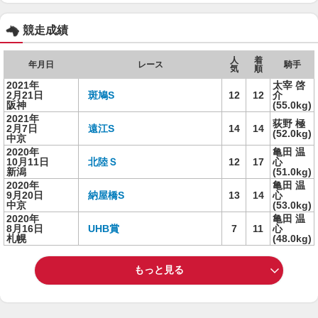
競走成績
人
着
年月日
レース
騎手
気
順
2021年
太宰 啓
2月21日
斑鳩S
12
12
介
阪神
(55.0kg)
2021年
荻野 極
2月7日
遠江S
14
14
(52.0kg)
中京
2020年
亀田 温
10月11日
北陸Ｓ
12
17
心
新潟
(51.0kg)
2020年
亀田 温
9月20日
納屋橋S
13
14
心
中京
(53.0kg)
2020年
亀田 温
8月16日
UHB賞
7
11
心
札幌
(48.0kg)
もっと見る