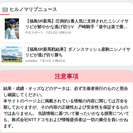
ヒルノマリブニュース
【福島5R新馬】圧倒的1番人気に支持されたニシノイサ
リビが鮮やかな逃げ切りV 戸崎騎手「道中は楽で最後
も反応も良かった」
中日スポーツ 7月11日 13時11分
【福島5R新馬戦結果】ダノンスマッシュ産駒ニシノイサ
リビが逃げ切り勝ち
netkeiba 7月11日 12時41分
注意事項
結果・成績・オッズなどのデータは、必ず主催者発行のものと照合
し確認してください。
本サイトのページ上に掲載されている情報の内容に関しては万全を
期しておりますが、その内容の正確性および安全性を保証するもの
ではありません。 当該情報に基づいて被ったいかなる損害について
も、株式会社NTTドコモおよび情報提供者は一切の責任を負いかね
ます。