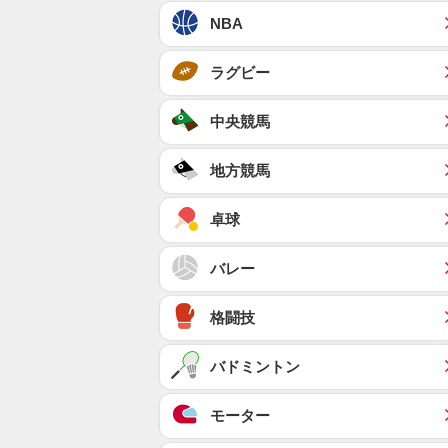
NBA
ラグビー
中央競馬
地方競馬
卓球
バレー
格闘技
バドミントン
モーター