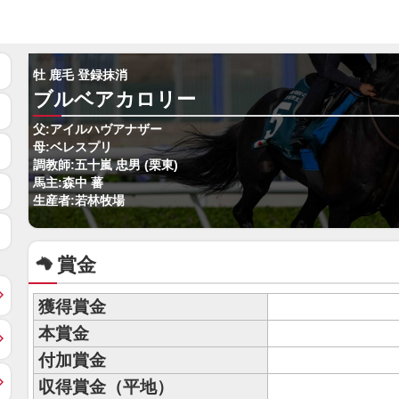
牡 鹿毛 登録抹消
ブルベアカロリー
父:アイルハヴアナザー
母:ベレスプリ
調教師:五十嵐 忠男 (栗東)
馬主:森中 蕃
生産者:若林牧場
賞金
獲得賞金
本賞金
付加賞金
収得賞金（平地）