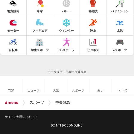
地方競馬
卓球
バレー
格闘技
バドミントン
モーター
フィギュア
ウィンター
陸上
水泳
自転車
学生スポーツ
Doスポーツ
ビジネス
eスポーツ
データ提供：日本中央競馬会
TOP
ニュース
天気
スポーツ
占い
すべて
スポーツ
中央競馬
サイトご利用にあたって
(C) NTT DOCOMO, INC.