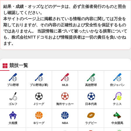
結果・成績・オッズなどのデータは、必ず主催者発行のものと照合
し確認してください。
本サイトのページ上に掲載されている情報の内容に関しては万全を
期しておりますが、その内容の正確性および安全性を保証するもの
ではありません。 当該情報に基づいて被ったいかなる損害について
も、株式会社NTTドコモおよび情報提供者は一切の責任を負いかね
ます。
競技一覧
プロ野球
プロ野球(2軍)
MLB
高校野球
侍ジャパン
ゴルフ
Jリーグ
海外サッカー
日本代表
テニス
大相撲
Bリーグ
NBA
ラグビー
中央競馬