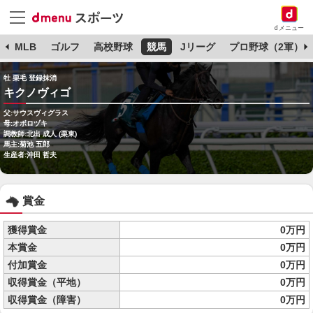
dメニュー
球
MLB
ゴルフ
高校野球
競馬
Jリーグ
プロ野球（2軍）
牡 栗毛 登録抹消
キクノヴィゴ
父:サウスヴィグラス
母:オボロヅキ
調教師:北出 成人 (栗東)
馬主:菊池 五郎
生産者:沖田 哲夫
賞金
獲得賞金
0万円
本賞金
0万円
付加賞金
0万円
収得賞金（平地）
0万円
収得賞金（障害）
0万円