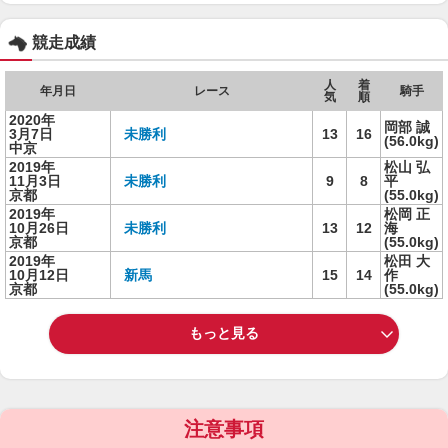
競走成績
人
着
年月日
レース
騎手
気
順
2020年
岡部 誠
3月7日
未勝利
13
16
(56.0kg)
中京
2019年
松山 弘
11月3日
未勝利
9
8
平
京都
(55.0kg)
2019年
松岡 正
10月26日
未勝利
13
12
海
京都
(55.0kg)
2019年
松田 大
10月12日
新馬
15
14
作
京都
(55.0kg)
もっと見る
注意事項