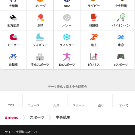
大相撲
Bリーグ
NBA
ラグビー
中央競馬
地方競馬
卓球
バレー
格闘技
バドミントン
モーター
フィギュア
ウィンター
陸上
水泳
自転車
学生スポーツ
Doスポーツ
ビジネス
eスポーツ
データ提供：日本中央競馬会
TOP
ニュース
天気
スポーツ
占い
すべて
スポーツ
中央競馬
サイトご利用にあたって