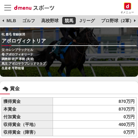
dメニュー
球
MLB
ゴルフ
高校野球
競馬
Jリーグ
プロ野球（2軍）
牝 鹿毛 登録抹消
アポロヴィクトリア
父:カレンブラックヒル
母:アポロフィオリーナ
調教師:岩戸 孝樹 (美浦)
馬主:アポロサラブレッドクラブ
生産者:平野牧場
賞金
獲得賞金
870万円
本賞金
870万円
付加賞金
0万円
収得賞金（平地）
400万円
収得賞金（障害）
0万円