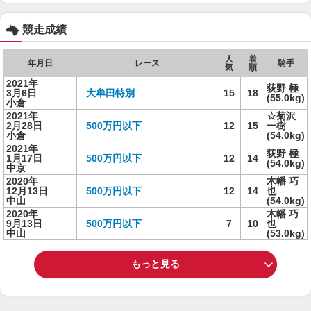
競走成績
人
着
年月日
レース
騎手
気
順
2021年
荻野 極
3月6日
大牟田特別
15
18
(55.0kg)
小倉
2021年
☆菊沢
2月28日
500万円以下
12
15
一樹
小倉
(54.0kg)
2021年
荻野 極
1月17日
500万円以下
12
14
(54.0kg)
中京
2020年
木幡 巧
12月13日
500万円以下
12
14
也
中山
(54.0kg)
2020年
木幡 巧
9月13日
500万円以下
7
10
也
中山
(53.0kg)
もっと見る