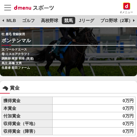
dメニュー
球
MLB
ゴルフ
高校野球
競馬
Jリーグ
プロ野球（2軍）
牡 鹿毛 登録抹消
ボンテンマル
父:ワールドエース
母:ミスエアクラフト
調教師:尾形 和幸 (美浦)
馬主:高橋 文男
生産者:前田ファーム
賞金
獲得賞金
0万円
本賞金
0万円
付加賞金
0万円
収得賞金（平地）
0万円
収得賞金（障害）
0万円