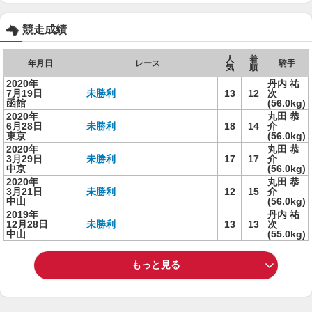
競走成績
人
着
年月日
レース
騎手
気
順
2020年
丹内 祐
7月19日
未勝利
13
12
次
函館
(56.0kg)
2020年
丸田 恭
6月28日
未勝利
18
14
介
東京
(56.0kg)
2020年
丸田 恭
3月29日
未勝利
17
17
介
中京
(56.0kg)
2020年
丸田 恭
3月21日
未勝利
12
15
介
中山
(56.0kg)
2019年
丹内 祐
12月28日
未勝利
13
13
次
中山
(55.0kg)
もっと見る