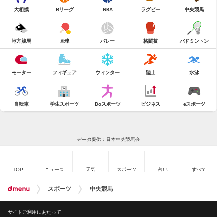
大相撲
Bリーグ
NBA
ラグビー
中央競馬
地方競馬
卓球
バレー
格闘技
バドミントン
モーター
フィギュア
ウィンター
陸上
水泳
自転車
学生スポーツ
Doスポーツ
ビジネス
eスポーツ
データ提供：日本中央競馬会
TOP
ニュース
天気
スポーツ
占い
すべて
スポーツ
中央競馬
サイトご利用にあたって