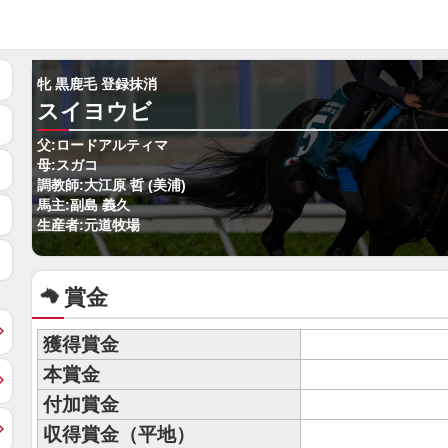
牝 黒鹿毛 登録抹消
スイヨウビ
父:ロードアルティマ
母:スガコ
調教師:大江原 哲 (美浦)
馬主:副島 義久
生産者:元道牧場
賞金
獲得賞金
本賞金
付加賞金
収得賞金（平地）