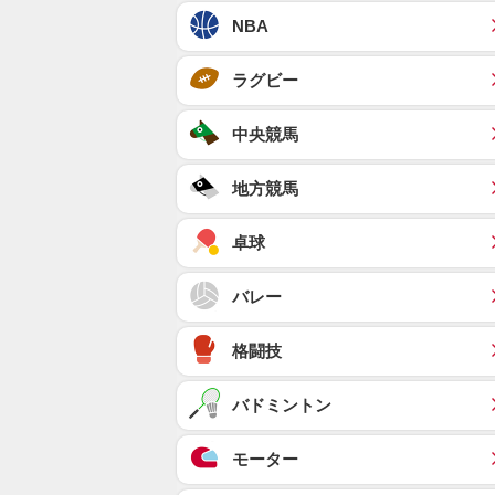
NBA
ラグビー
中央競馬
地方競馬
卓球
バレー
格闘技
バドミントン
モーター