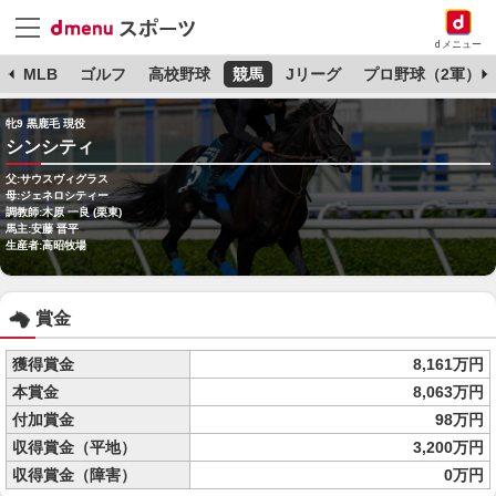
dメニュー
球
MLB
ゴルフ
高校野球
競馬
Jリーグ
プロ野球（2軍）
牝9 黒鹿毛 現役
シンシティ
父:サウスヴィグラス
母:ジェネロシティー
調教師:木原 一良 (栗東)
馬主:安藤 晋平
生産者:高昭牧場
賞金
獲得賞金
8,161万円
本賞金
8,063万円
付加賞金
98万円
収得賞金（平地）
3,200万円
収得賞金（障害）
0万円