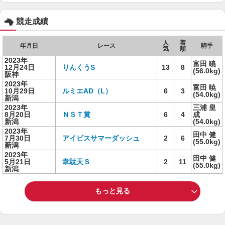
競走成績
人
着
年月日
レース
騎手
気
順
2023年
富田 暁
12月24日
りんくうS
13
8
(56.0kg)
阪神
2023年
富田 暁
10月29日
ルミエAD（L）
6
3
(54.0kg)
新潟
2023年
三浦 皇
8月20日
ＮＳＴ賞
6
4
成
新潟
(54.0kg)
2023年
田中 健
7月30日
アイビスサマーダッシュ
2
6
(55.0kg)
新潟
2023年
田中 健
5月21日
韋駄天Ｓ
2
11
(55.0kg)
新潟
もっと見る