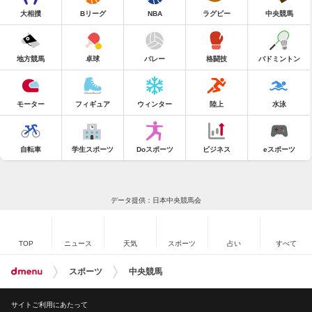
大相撲
Bリーグ
NBA
ラグビー
中央競馬
地方競馬
卓球
バレー
格闘技
バドミントン
モーター
フィギュア
ウィンター
陸上
水泳
自転車
学生スポーツ
Doスポーツ
ビジネス
eスポーツ
データ提供：日本中央競馬会
TOP
ニュース
天気
スポーツ
占い
すべて
スポーツ
中央競馬
サイトご利用にあたって