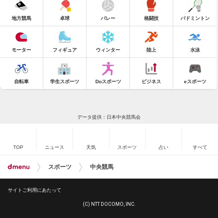
地方競馬
卓球
バレー
格闘技
バドミントン
モーター
フィギュア
ウィンター
陸上
水泳
自転車
学生スポーツ
Doスポーツ
ビジネス
eスポーツ
データ提供：日本中央競馬会
TOP
ニュース
天気
スポーツ
占い
すべて
スポーツ
中央競馬
サイトご利用にあたって
(C) NTT DOCOMO, INC.