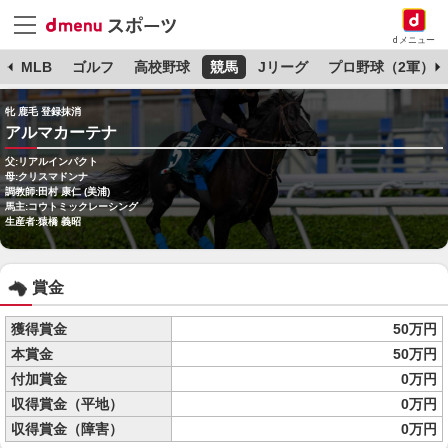
dメニュー
球
MLB
ゴルフ
高校野球
競馬
Jリーグ
プロ野球（2軍）
牝 鹿毛 登録抹消
アルマカーテナ
父:リアルインパクト
母:クリスマドンナ
調教師:田村 康仁 (美浦)
馬主:コウトミックレーシング
生産者:猿橋 義昭
賞金
獲得賞金
50万円
本賞金
50万円
付加賞金
0万円
収得賞金（平地）
0万円
収得賞金（障害）
0万円