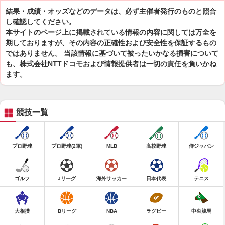
結果・成績・オッズなどのデータは、必ず主催者発行のものと照合
し確認してください。
本サイトのページ上に掲載されている情報の内容に関しては万全を
期しておりますが、その内容の正確性および安全性を保証するもの
ではありません。 当該情報に基づいて被ったいかなる損害について
も、株式会社NTTドコモおよび情報提供者は一切の責任を負いかね
ます。
競技一覧
プロ野球
プロ野球(2軍)
MLB
高校野球
侍ジャパン
ゴルフ
Jリーグ
海外サッカー
日本代表
テニス
大相撲
Bリーグ
NBA
ラグビー
中央競馬