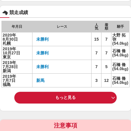
競走成績
人
着
年月日
レース
騎手
気
順
2020年
大野 拓
8月30日
未勝利
15
7
弥
札幌
(54.0kg)
2019年
石橋 脩
10月27日
未勝利
7
7
(54.0kg)
東京
2019年
石橋 脩
7月28日
未勝利
7
5
(54.0kg)
新潟
2019年
石橋 脩
7月7日
新馬
3
12
(54.0kg)
福島
もっと見る
注意事項