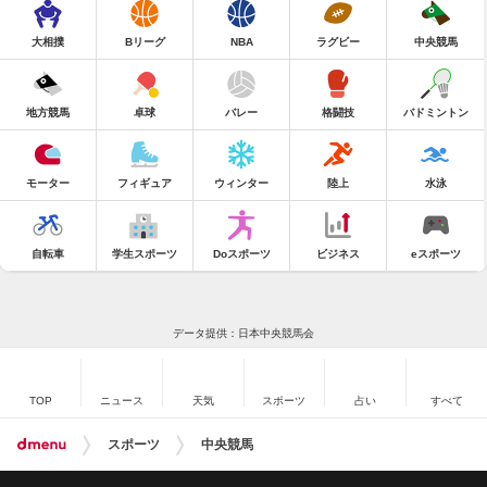
大相撲
Bリーグ
NBA
ラグビー
中央競馬
地方競馬
卓球
バレー
格闘技
バドミントン
モーター
フィギュア
ウィンター
陸上
水泳
自転車
学生スポーツ
Doスポーツ
ビジネス
eスポーツ
データ提供：日本中央競馬会
TOP
ニュース
天気
スポーツ
占い
すべて
スポーツ
中央競馬