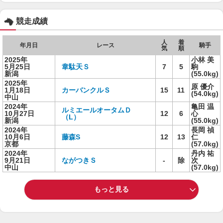
競走成績
人
着
年月日
レース
騎手
気
順
2025年
小林 美
5月25日
韋駄天Ｓ
7
5
駒
新潟
(55.0kg)
2025年
原 優介
1月18日
カーバンクルＳ
15
11
(54.0kg)
中山
2024年
亀田 温
ルミエールオータムＤ
10月27日
12
6
心
（L）
新潟
(55.0kg)
2024年
長岡 禎
10月6日
藤森S
12
13
仁
京都
(57.0kg)
2024年
丹内 祐
9月21日
ながつきＳ
-
除
次
中山
(57.0kg)
もっと見る