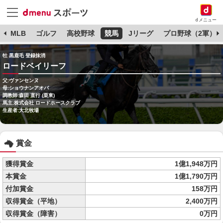
dメニュー
球
MLB
ゴルフ
高校野球
競馬
Jリーグ
プロ野球（2軍）
牡 黒鹿毛 登録抹消
ロードベイリーフ
父:ヴァンセンヌ
母:ショウナンアオバ
調教師:森田 直行 (栗東)
馬主:株式会社 ロードホースクラブ
生産者:大北牧場
賞金
獲得賞金
1億1,948万円
本賞金
1億1,790万円
付加賞金
158万円
収得賞金（平地）
2,400万円
収得賞金（障害）
0万円