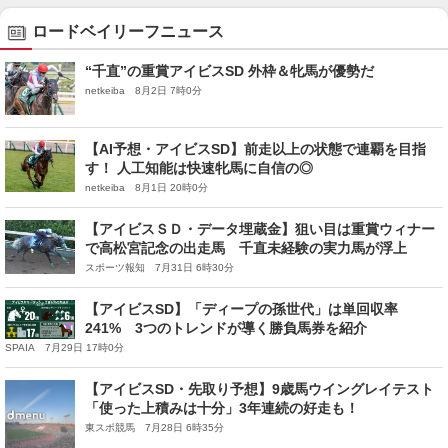
ロードベイリーフニュース
“千直”の重賞アイビスSD 外枠＆牝馬が優勢だ
netkeiba 8月2日 7時0分
【AI予想・アイビスSD】前走以上の状態で連覇を目指
す！ 人工知能は快速牝馬に自信の◎
netkeiba 8月1日 20時0分
【アイビスＳＤ・データ埋蔵金】狙い目は重賞ウィナー
で高松宮記念の出走馬 千直未経験の実力馬が浮上
スポーツ報知 7月31日 6時30分
【アイビスSD】「ディープの孫世代」は単回収率
241% 3つのトレンドが導く勝負馬券を紹介
SPAIA 7月29日 17時0分
【アイビスSD・先取り予想】9歳馬ウイングレイテスト
「使った上積みは十分」3年連続の好走も！
東スポ競馬 7月28日 6時35分