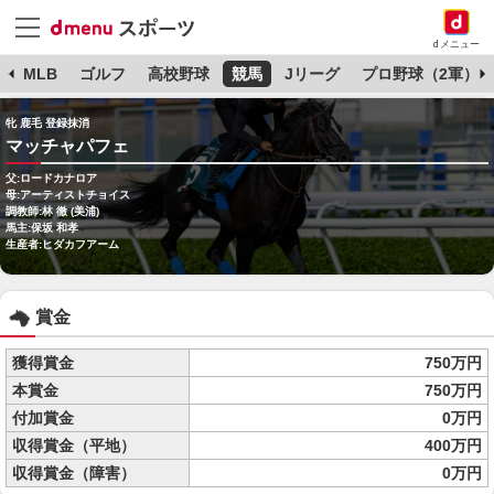
dメニュー
球
MLB
ゴルフ
高校野球
競馬
Jリーグ
プロ野球（2軍）
牝 鹿毛 登録抹消
マッチャパフェ
父:ロードカナロア
母:アーティストチョイス
調教師:林 徹 (美浦)
馬主:保坂 和孝
生産者:ヒダカフアーム
賞金
獲得賞金
750万円
本賞金
750万円
付加賞金
0万円
収得賞金（平地）
400万円
収得賞金（障害）
0万円