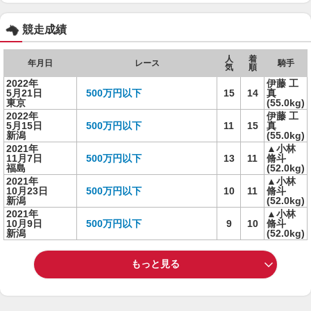
競走成績
人
着
年月日
レース
騎手
気
順
2022年
伊藤 工
5月21日
500万円以下
15
14
真
東京
(55.0kg)
2022年
伊藤 工
5月15日
500万円以下
11
15
真
新潟
(55.0kg)
2021年
▲小林
11月7日
500万円以下
13
11
脩斗
福島
(52.0kg)
2021年
▲小林
10月23日
500万円以下
10
11
脩斗
新潟
(52.0kg)
2021年
▲小林
10月9日
500万円以下
9
10
脩斗
新潟
(52.0kg)
もっと見る