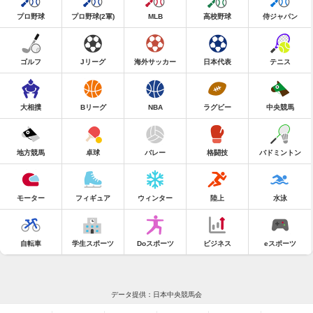
プロ野球
プロ野球(2軍)
MLB
高校野球
侍ジャパン
ゴルフ
Jリーグ
海外サッカー
日本代表
テニス
大相撲
Bリーグ
NBA
ラグビー
中央競馬
地方競馬
卓球
バレー
格闘技
バドミントン
モーター
フィギュア
ウィンター
陸上
水泳
自転車
学生スポーツ
Doスポーツ
ビジネス
eスポーツ
データ提供：日本中央競馬会