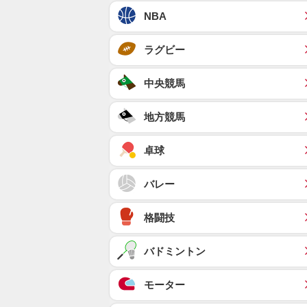
NBA
ラグビー
中央競馬
地方競馬
卓球
バレー
格闘技
バドミントン
モーター