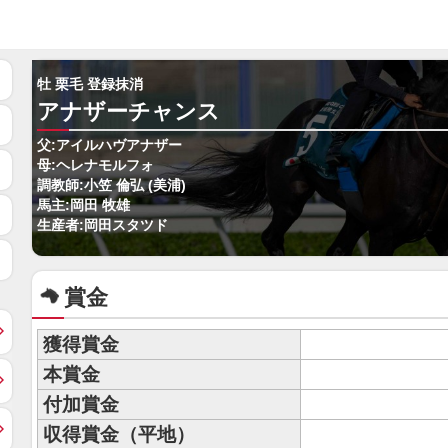
牡 栗毛 登録抹消
アナザーチャンス
父:アイルハヴアナザー
母:ヘレナモルフォ
調教師:小笠 倫弘 (美浦)
馬主:岡田 牧雄
生産者:岡田スタツド
賞金
獲得賞金
本賞金
付加賞金
収得賞金（平地）