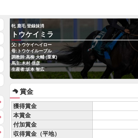
牝 鹿毛 登録抹消
トウケイミラ
父:トウケイヘイロー
母:トウケイルーブル
調教師:高柳 大輔 (栗東)
馬主:木村 信彦
生産者:坂本 智広
賞金
獲得賞金
本賞金
付加賞金
収得賞金（平地）