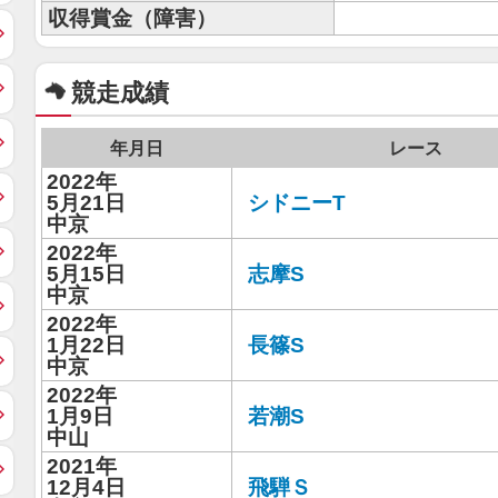
収得賞金（障害）
競走成績
年月日
レース
2022年
5月21日
シドニーT
中京
2022年
5月15日
志摩S
中京
2022年
1月22日
長篠S
中京
2022年
1月9日
若潮S
中山
2021年
12月4日
飛騨Ｓ