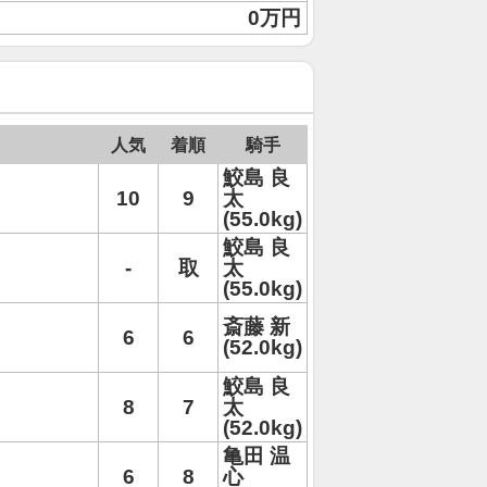
0万円
人気
着順
騎手
鮫島 良
10
9
太
(55.0kg)
鮫島 良
-
取
太
(55.0kg)
斎藤 新
6
6
(52.0kg)
鮫島 良
8
7
太
(52.0kg)
亀田 温
6
8
心