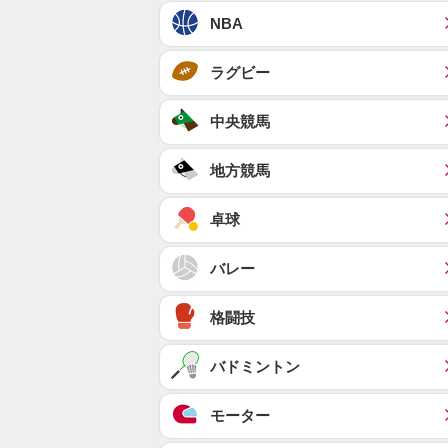
NBA
ラグビー
中央競馬
地方競馬
卓球
バレー
格闘技
バドミントン
モーター