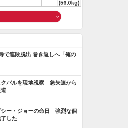
(56.0kg)
辱で連敗脱出 巻き返しへ「俺の
スクバルを現地視察 急失速から
報道
プシー・ジョーの命日 強烈な個
魅了した