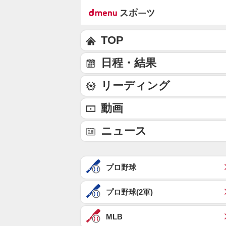
TOP
日程・結果
リーディング
動画
ニュース
プロ野球
プロ野球(2軍)
MLB