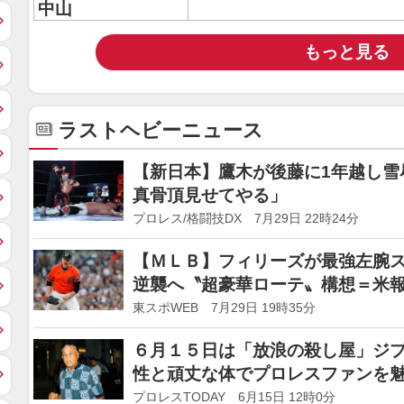
中山
もっと見る
ラストヘビーニュース
【新日本】鷹木が後藤に1年越し雪
真骨頂見せてやる」
プロレス/格闘技DX 7月29日 22時24分
【ＭＬＢ】フィリーズが最強左腕
逆襲へ〝超豪華ローテ〟構想＝米
東スポWEB 7月29日 19時35分
６月１５日は「放浪の殺し屋」ジ
性と頑丈な体でプロレスファンを
プロレスTODAY 6月15日 12時0分