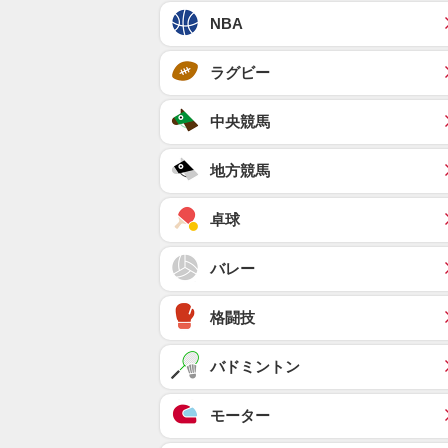
NBA
ラグビー
中央競馬
地方競馬
卓球
バレー
格闘技
バドミントン
モーター