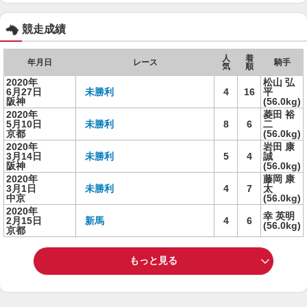
競走成績
人
着
年月日
レース
騎手
気
順
2020年
松山 弘
6月27日
未勝利
4
16
平
阪神
(56.0kg)
2020年
菱田 裕
5月10日
未勝利
8
6
二
京都
(56.0kg)
2020年
岩田 康
3月14日
未勝利
5
4
誠
阪神
(56.0kg)
2020年
藤岡 康
3月1日
未勝利
4
7
太
中京
(56.0kg)
2020年
幸 英明
2月15日
新馬
4
6
(56.0kg)
京都
もっと見る