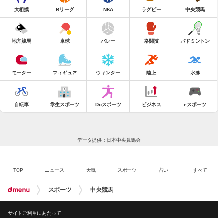
大相撲
Bリーグ
NBA
ラグビー
中央競馬
地方競馬
卓球
バレー
格闘技
バドミントン
モーター
フィギュア
ウィンター
陸上
水泳
自転車
学生スポーツ
Doスポーツ
ビジネス
eスポーツ
データ提供：日本中央競馬会
TOP
ニュース
天気
スポーツ
占い
すべて
スポーツ
中央競馬
サイトご利用にあたって