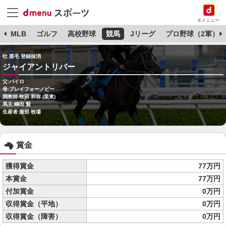
dメニュー
球
MLB
ゴルフ
高校野球
競馬
Jリーグ
プロ野球（2軍）
牡 栗毛 登録抹消
ジャイアントリバー
父:パイロ
母:プレイフォーノビー
調教師:牧田 和弥 (栗東)
馬主:嶋田 賢
生産者:服部 牧場
賞金
獲得賞金
77万円
本賞金
77万円
付加賞金
0万円
収得賞金（平地）
0万円
収得賞金（障害）
0万円