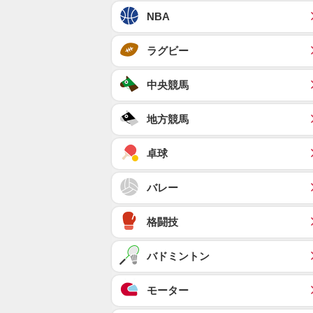
NBA
ラグビー
中央競馬
地方競馬
卓球
バレー
格闘技
バドミントン
モーター