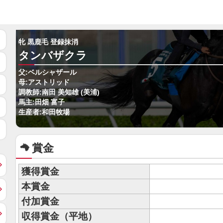
牝 黒鹿毛 登録抹消
タンバザクラ
父:ベルシャザール
母:アストリッド
調教師:南田 美知雄 (美浦)
馬主:田畑 富子
生産者:和田牧場
賞金
獲得賞金
本賞金
付加賞金
収得賞金（平地）