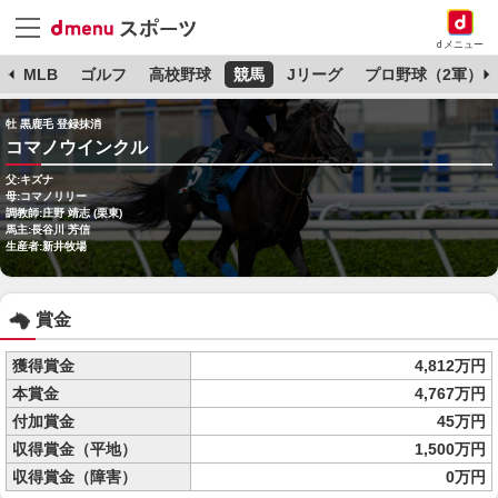
dメニュー
球
MLB
ゴルフ
高校野球
競馬
Jリーグ
プロ野球（2軍）
牡 黒鹿毛 登録抹消
コマノウインクル
父:キズナ
母:コマノリリー
調教師:庄野 靖志 (栗東)
馬主:長谷川 芳信
生産者:新井牧場
賞金
獲得賞金
4,812万円
本賞金
4,767万円
付加賞金
45万円
収得賞金（平地）
1,500万円
収得賞金（障害）
0万円