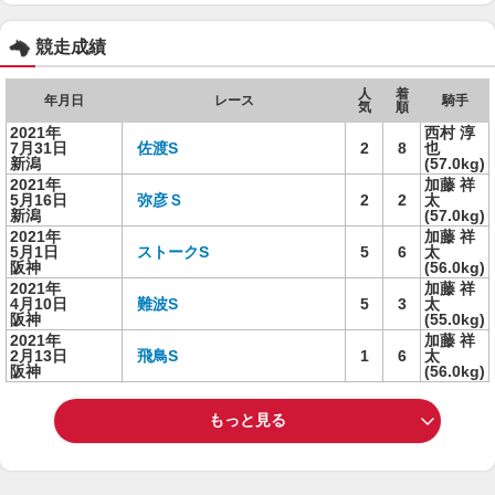
競走成績
人
着
年月日
レース
騎手
気
順
2021年
西村 淳
7月31日
佐渡S
2
8
也
新潟
(57.0kg)
2021年
加藤 祥
5月16日
弥彦Ｓ
2
2
太
新潟
(57.0kg)
2021年
加藤 祥
5月1日
ストークS
5
6
太
阪神
(56.0kg)
2021年
加藤 祥
4月10日
難波S
5
3
太
阪神
(55.0kg)
2021年
加藤 祥
2月13日
飛鳥S
1
6
太
阪神
(56.0kg)
もっと見る