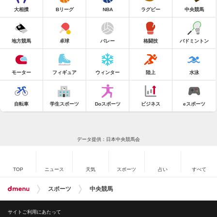
大相撲
Bリーグ
NBA
ラグビー
中央競馬
地方競馬
卓球
バレー
格闘技
バドミントン
モーター
フィギュア
ウィンター
陸上
水泳
自転車
学生スポーツ
Doスポーツ
ビジネス
eスポーツ
データ提供：日本中央競馬会
TOP
ニュース
天気
スポーツ
占い
すべて
スポーツ
中央競馬
サイトご利用にあたって