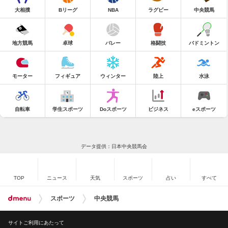
大相撲
Bリーグ
NBA
ラグビー
中央競馬
地方競馬
卓球
バレー
格闘技
バドミントン
モーター
フィギュア
ウィンター
陸上
水泳
自転車
学生スポーツ
Doスポーツ
ビジネス
eスポーツ
データ提供：日本中央競馬会
TOP
ニュース
天気
スポーツ
占い
すべて
スポーツ
中央競馬
サイトご利用にあたって