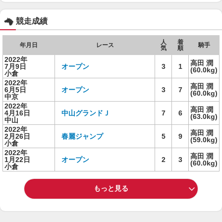
競走成績
人
着
年月日
レース
騎手
気
順
2022年
高田 潤
7月9日
オープン
3
1
(60.0kg)
小倉
2022年
高田 潤
6月5日
オープン
3
7
(60.0kg)
中京
2022年
高田 潤
4月16日
中山グランドＪ
7
6
(63.0kg)
中山
2022年
高田 潤
2月26日
春麗ジャンプ
5
9
(59.0kg)
小倉
2022年
高田 潤
1月22日
オープン
2
3
(60.0kg)
小倉
もっと見る