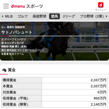
dメニュー
球
MLB
ゴルフ
高校野球
競馬
Jリーグ
プロ野球（2軍）
セン 黒鹿毛 登録抹消
サトノパシュート
父:ディープインパクト
母:キャンディネバダ
調教師:高橋 康之 (栗東)
馬主:株式会社 サトミホースカンパニー
生産者:社台ファーム
賞金
獲得賞金
2,337万円
本賞金
2,337万円
付加賞金
0万円
収得賞金（平地）
900万円
収得賞金（障害）
2,140万円